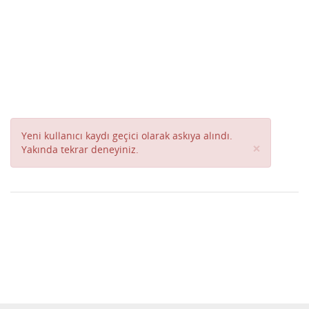
Yeni kullanıcı kaydı geçici olarak askıya alındı.
Close
×
Yakında tekrar deneyiniz.