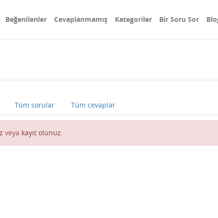
Beğenilenler
Cevaplanmamış
Kategoriler
Bir Soru Sor
Blo
Tüm sorular
Tüm cevaplar
z
veya
kayıt olunuz
.