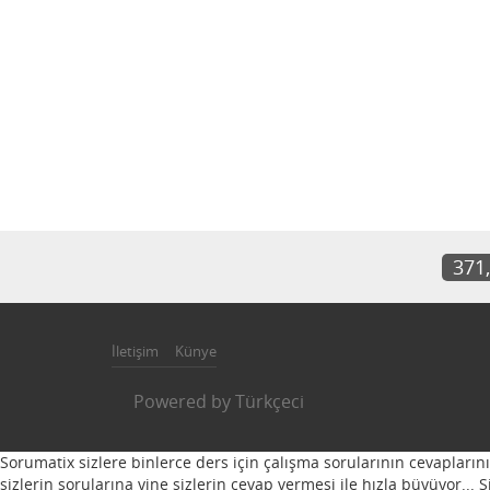
371
İletişim
Künye
Powered by
Türkçeci
Sorumatix sizlere binlerce ders için çalışma sorularının cevapların
sizlerin sorularına yine sizlerin cevap vermesi ile hızla büyüyor...