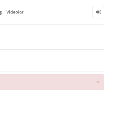
g
Videolar
Close
×