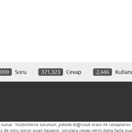
,099
Soru
371,323
Cevap
2,446
Kullanı
ı sunar. Yüzbinlerce sorunun, yüksek doğruluk oranı ile cevaplarını 
 Siz de soru sorun puan kazanın, sorulara cevap verin daha fazla pua