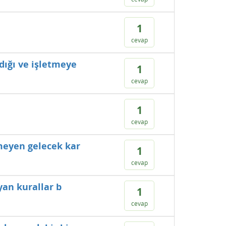
1
cevap
dığı ve işletmeye
1
cevap
1
cevap
meyen gelecek kar
1
cevap
yan kurallar b
1
cevap