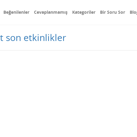
Beğenilenler
Cevaplanmamış
Kategoriler
Bir Soru Sor
Blo
t son etkinlikler