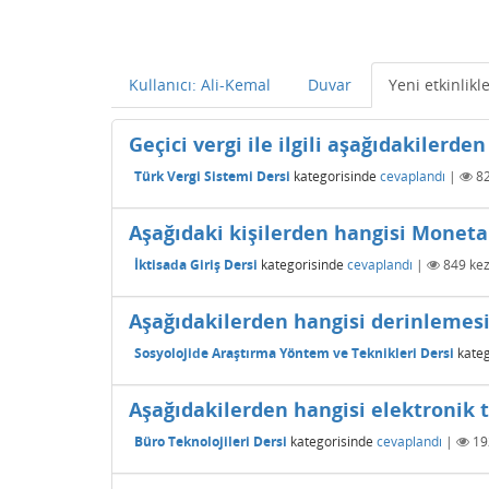
Kullanıcı: Ali-Kemal
Duvar
Yeni etkinlikl
Geçici vergi ile ilgili aşağıdakilerden
Türk Vergi Sistemi Dersi
kategorisinde
cevaplandı
|
8
Aşağıdaki kişilerden hangisi Monetar
İktisada Giriş Dersi
kategorisinde
cevaplandı
|
849
kez
Aşağıdakilerden hangisi derinlemesi
Sosyolojide Araştırma Yöntem ve Teknikleri Dersi
kateg
Aşağıdakilerden hangisi elektronik t
Büro Teknolojileri Dersi
kategorisinde
cevaplandı
|
19