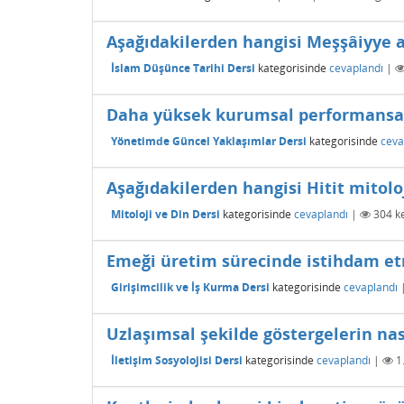
Aşağıdakilerden hangisi Meşşâiyye 
İslam Düşünce Tarihi Dersi
kategorisinde
cevaplandı
|
Daha yüksek kurumsal performansa ul
Yönetimde Güncel Yaklaşımlar Dersi
kategorisinde
ceva
Aşağıdakilerden hangisi Hitit mitoloj
Mitoloji ve Din Dersi
kategorisinde
cevaplandı
|
304
ke
Emeği üretim sürecinde istihdam etm
Girişimcilik ve İş Kurma Dersi
kategorisinde
cevaplandı
Uzlaşımsal şekilde göstergelerin nas
İletişim Sosyolojisi Dersi
kategorisinde
cevaplandı
|
1