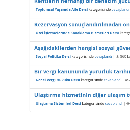
Kentlerin herhangi bir denetim gücü
Toplumsal Yaşamda Aile Dersi
kategorisinde
cevaplandı
Rezervasyon sonuçlandırılmadan önc
Otel İşletmelerinde Konaklama Hizmetleri Dersi
katego
Aşağıdakilerden hangisi sosyal güve
Sosyal Politika Dersi
kategorisinde
cevaplandı
|
860
ke
Bir vergi kanununda yürürlük tarih
Genel Vergi Hukuku Dersi
kategorisinde
cevaplandı
|
Ulaştırma hizmetinin diğer ulaşım tü
Ulaştırma Sistemleri Dersi
kategorisinde
cevaplandı
|