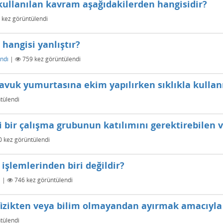
ullanılan kavram aşağıdakilerden hangisidir?
kez görüntülendi
n hangisi yanlıştır?
ndı
|
759
kez görüntülendi
avuk yumurtasına ekim yapılırken sıklıkla kullan
tülendi
ci bir çalışma grubunun katılımını gerektirebilen 
0
kez görüntülendi
işlemlerinden biri değildir?
ı
|
746
kez görüntülendi
fizikten veya bilim olmayandan ayırmak amacıyla g
tülendi