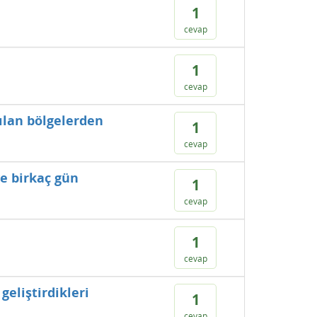
1
cevap
1
cevap
ılan bölgelerden
1
cevap
ve birkaç gün
1
cevap
1
cevap
eliştirdikleri
1
cevap