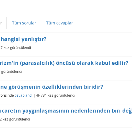
er
Tüm sorular
Tüm cevaplar
 hangisi yanlıştır?
27
kez görüntülendi
izm'in (parasalcılık) öncüsü olarak kabul edilir?
 görüntülendi
ne görüşmenin özelliklerinden biridir?
orisinde
cevaplandı
|
731
kez görüntülendi
icaretin yaygınlaşmasının nedenlerinden biri deği
2
kez görüntülendi