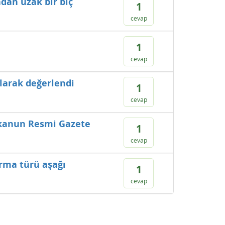
dan uzak bir biç
1
cevap
1
cevap
larak değerlendi
1
cevap
 kanun Resmi Gazete
1
cevap
ırma türü aşağı
1
cevap