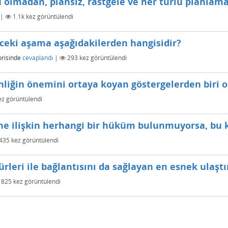
 olmadan, plansız, rastgele ve her türlü planlama
|
1.1k
kez görüntülendi
eki aşama aşağıdakilerden hangisidir?
risinde
cevaplandı
|
293
kez görüntülendi
nliğin önemini ortaya koyan göstergelerden biri o
z görüntülendi
ine ilişkin herhangi bir hüküm bulunmuyorsa, bu
435
kez görüntülendi
rleri ile bağlantısını da sağlayan en esnek ulaşt
825
kez görüntülendi