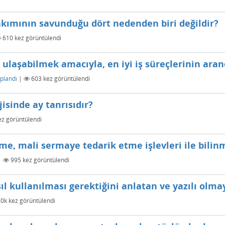
akımının savunduğu dört nedenden biri değildir?
610
kez görüntülendi
aşabilmek amacıyla, en iyi iş süreçlerinin aran
plandı
|
603
kez görüntülendi
isinde ay tanrısıdır?
z görüntülendi
e, mali sermaye tedarik etme işlevleri ile bilin
|
995
kez görüntülendi
ıl kullanılması gerektiğini anlatan ve yazılı olma
.0k
kez görüntülendi