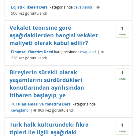
Lojistik İlkeleri Dersi
kategorisinde
cevaplandı
|
500
kez görüntülendi
Vekâlet teorisine göre
1
aşağıdakilerden hangisi vekâlet
cevap
maliyeti olarak kabul edilir?
Finansal Yönetim Dersi
kategorisinde
cevaplandı
|
228
kez görüntülendi
Bireylerin sürekli olarak
1
yaşamlarını sürdürdükleri
cevap
konutlarından ayrılışından
itibaren başlayıp, ye
Tur Planlaması ve Yönetimi Dersi
kategorisinde
cevaplandı
|
869
kez görüntülendi
Türk halk kültüründeki fıkra
1
tipleri ile ilgili aşağıdaki
cevap