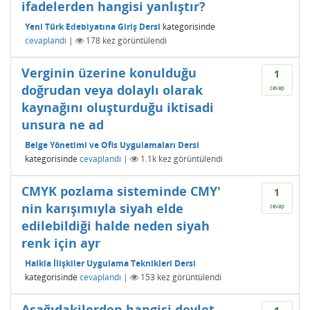
ifadelerden hangisi yanlıştır?
Yeni Türk Edebiyatına Giriş Dersi
kategorisinde
cevaplandı
|
178
kez görüntülendi
Verginin üzerine konulduğu
1
doğrudan veya dolaylı olarak
cevap
kaynağını oluşturduğu iktisadi
unsura ne ad
Belge Yönetimi ve Ofis Uygulamaları Dersi
kategorisinde
cevaplandı
|
1.1k
kez görüntülendi
CMYK pozlama sisteminde CMY'
1
nin karışımıyla siyah elde
cevap
edilebildiği halde neden siyah
renk için ayr
Halkla İlişkiler Uygulama Teknikleri Dersi
kategorisinde
cevaplandı
|
153
kez görüntülendi
Aşağıdakilerden hangisi devlet