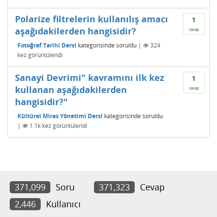
Polarize filtrelerin kullanılış amacı
1
aşağıdakilerden hangisidir?
cevap
Fotoğraf Tarihi Dersi
kategorisinde
soruldu
|
324
kez görüntülendi
Sanayi Devrimi" kavramını ilk kez
1
kullanan aşağıdakilerden
cevap
hangisidir?"
Kültürel Miras Yönetimi Dersi
kategorisinde
soruldu
|
1.1k
kez görüntülendi
371,099
Soru
371,323
Cevap
2,446
Kullanıcı