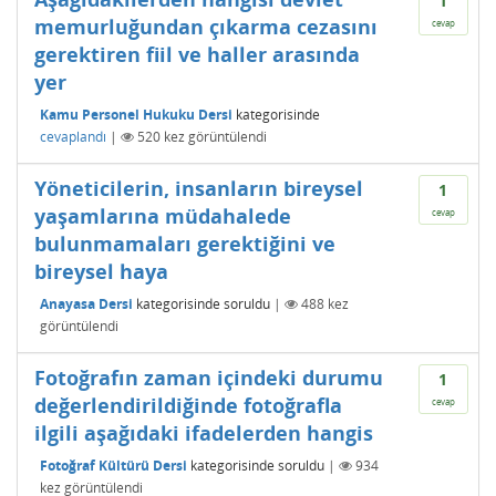
1
memurluğundan çıkarma cezasını
cevap
gerektiren fiil ve haller arasında
yer
Kamu Personel Hukuku Dersi
kategorisinde
cevaplandı
|
520
kez görüntülendi
Yöneticilerin, insanların bireysel
1
yaşamlarına müdahalede
cevap
bulunmamaları gerektiğini ve
bireysel haya
Anayasa Dersi
kategorisinde
soruldu
|
488
kez
görüntülendi
Fotoğrafın zaman içindeki durumu
1
değerlendirildiğinde fotoğrafla
cevap
ilgili aşağıdaki ifadelerden hangis
Fotoğraf Kültürü Dersi
kategorisinde
soruldu
|
934
kez görüntülendi