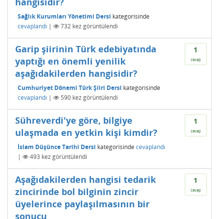
hangisidir?
Sağlık Kurumları Yönetimi Dersi
kategorisinde
cevaplandı
|
732
kez görüntülendi
Garip şiirinin Türk edebiyatında
1
yaptığı en önemli yenilik
cevap
aşağıdakilerden hangisidir?
Cumhuriyet Dönemi Türk Şiiri Dersi
kategorisinde
cevaplandı
|
590
kez görüntülendi
Sühreverdi'ye göre, bilgiye
1
ulaşmada en yetkin kişi kimdir?
cevap
İslam Düşünce Tarihi Dersi
kategorisinde
cevaplandı
|
493
kez görüntülendi
Aşağıdakilerden hangisi tedarik
1
zincirinde bol bilginin zincir
cevap
üyelerince paylaşılmasının bir
sonucu