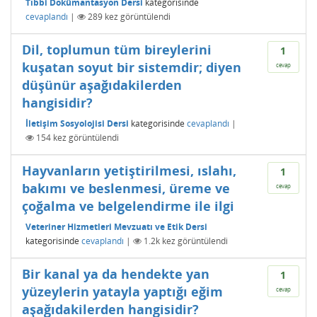
Tıbbi Dokümantasyon Dersi
kategorisinde
cevaplandı
|
289
kez görüntülendi
Dil, toplumun tüm bireylerini
1
kuşatan soyut bir sistemdir; diyen
cevap
düşünür aşağıdakilerden
hangisidir?
İletişim Sosyolojisi Dersi
kategorisinde
cevaplandı
|
154
kez görüntülendi
Hayvanların yetiştirilmesi, ıslahı,
1
bakımı ve beslenmesi, üreme ve
cevap
çoğalma ve belgelendirme ile ilgi
Veteriner Hizmetleri Mevzuatı ve Etik Dersi
kategorisinde
cevaplandı
|
1.2k
kez görüntülendi
Bir kanal ya da hendekte yan
1
yüzeylerin yatayla yaptığı eğim
cevap
aşağıdakilerden hangisidir?