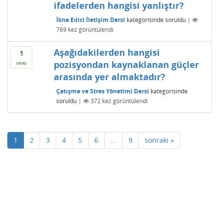
ifadelerden hangisi yanlıştır?
İkna Edici İletişim Dersi
kategorisinde
soruldu
|
769
kez görüntülendi
Aşağıdakilerden hangisi
1
pozisyondan kaynaklanan güçler
cevap
arasında yer almaktadır?
Çatışma ve Stres Yönetimi Dersi
kategorisinde
soruldu
|
372
kez görüntülendi
1
2
3
4
5
6
...
9
sonraki »