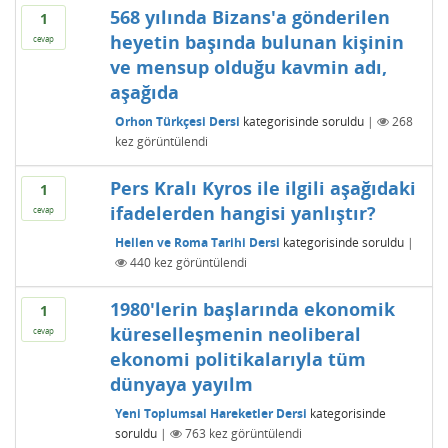
568 yılında Bizans'a gönderilen
1
heyetin başında bulunan kişinin
cevap
ve mensup olduğu kavmin adı,
aşağıda
Orhon Türkçesi Dersi
kategorisinde
soruldu
|
268
kez görüntülendi
Pers Kralı Kyros ile ilgili aşağıdaki
1
ifadelerden hangisi yanlıştır?
cevap
Hellen ve Roma Tarihi Dersi
kategorisinde
soruldu
|
440
kez görüntülendi
1980'lerin başlarında ekonomik
1
küreselleşmenin neoliberal
cevap
ekonomi politikalarıyla tüm
dünyaya yayılm
Yeni Toplumsal Hareketler Dersi
kategorisinde
soruldu
|
763
kez görüntülendi