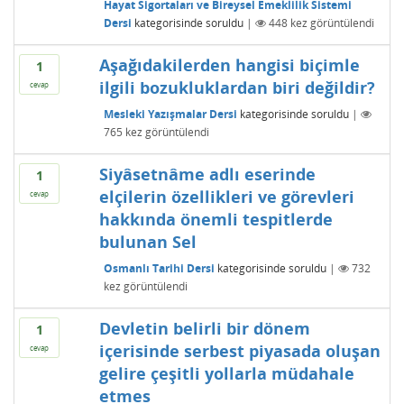
Hayat Sigortaları ve Bireysel Emeklilik Sistemi
Dersi
kategorisinde
soruldu
|
448
kez görüntülendi
Aşağıdakilerden hangisi biçimle
1
ilgili bozukluklardan biri değildir?
cevap
Mesleki Yazışmalar Dersi
kategorisinde
soruldu
|
765
kez görüntülendi
Siyâsetnâme adlı eserinde
1
elçilerin özellikleri ve görevleri
cevap
hakkında önemli tespitlerde
bulunan Sel
Osmanlı Tarihi Dersi
kategorisinde
soruldu
|
732
kez görüntülendi
Devletin belirli bir dönem
1
içerisinde serbest piyasada oluşan
cevap
gelire çeşitli yollarla müdahale
etmes