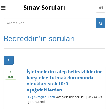
Sınav Soruları
Toggle
navigation
Bedreddin'in soruları
İşletmelerin talep belirsizliklerine
1
karşı elde tutmak durumunda
cevap
oldukları stok türü
aşağıdakilerden
E-İş Süreçleri Dersi
kategorisinde
soruldu
|
244
kez
görüntülendi