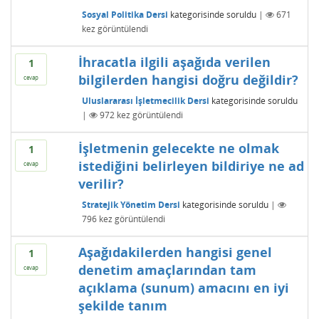
Sosyal Politika Dersi
kategorisinde
soruldu
|
671
kez görüntülendi
İhracatla ilgili aşağıda verilen
1
bilgilerden hangisi doğru değildir?
cevap
Uluslararası İşletmecilik Dersi
kategorisinde
soruldu
|
972
kez görüntülendi
İşletmenin gelecekte ne olmak
1
istediğini belirleyen bildiriye ne ad
cevap
verilir?
Stratejik Yönetim Dersi
kategorisinde
soruldu
|
796
kez görüntülendi
Aşağıdakilerden hangisi genel
1
denetim amaçlarından tam
cevap
açıklama (sunum) amacını en iyi
şekilde tanım