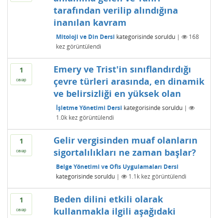
tarafından verilip alındığına
inanılan kavram
Mitoloji ve Din Dersi
kategorisinde
soruldu
|
168
kez görüntülendi
Emery ve Trist'in sınıflandırdığı
1
çevre türleri arasında, en dinamik
cevap
ve belirsizliği en yüksek olan
İşletme Yönetimi Dersi
kategorisinde
soruldu
|
1.0k
kez görüntülendi
Gelir vergisinden muaf olanların
1
sigortalılıkları ne zaman başlar?
cevap
Belge Yönetimi ve Ofis Uygulamaları Dersi
kategorisinde
soruldu
|
1.1k
kez görüntülendi
Beden dilini etkili olarak
1
kullanmakla ilgili aşağıdaki
cevap