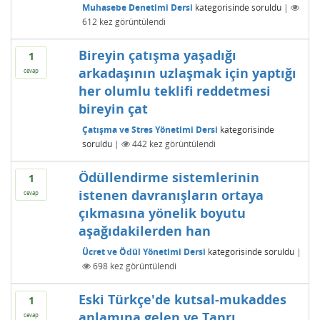
Muhasebe Denetimi Dersi
kategorisinde
soruldu
|
612
kez görüntülendi
Bireyin çatışma yaşadığı
1
arkadaşının uzlaşmak için yaptığı
cevap
her olumlu teklifi reddetmesi
bireyin çat
Çatışma ve Stres Yönetimi Dersi
kategorisinde
soruldu
|
442
kez görüntülendi
Ödüllendirme sistemlerinin
1
istenen davranışların ortaya
cevap
çıkmasına yönelik boyutu
aşağıdakilerden han
Ücret ve Ödül Yönetimi Dersi
kategorisinde
soruldu
|
698
kez görüntülendi
Eski Türkçe'de kutsal-mukaddes
1
anlamına gelen ve Tanrı
cevap