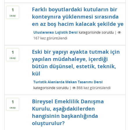
Farklı boyutlardaki kutuların bir
1
konteynıra yüklenmesi sırasında
cevap
en az boş hacim kalacak şekilde ye
Uluslararası Lojistik Dersi
kategorisinde
soruldu
|
167
kez görüntülendi
Eski bir yapıyı ayakta tutmak için
1
yapılan müdahaleye, içerdiği
cevap
bütün düşünsel, estetik, teknik,
kül
Turistik Alanlarda Mekan Tasarımı Dersi
kategorisinde
soruldu
|
866
kez görüntülendi
Bireysel Emeklilik Danışma
1
Kurulu, aşağıdakilerden
cevap
hangisinin başkanlığında
oluşturulur?