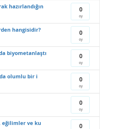
rak hazırlandığın
0
oy
den hangisidir?
0
oy
nda biyometanlaştı
0
oy
da olumlu bir i
0
oy
0
oy
 eğilimler ve ku
0