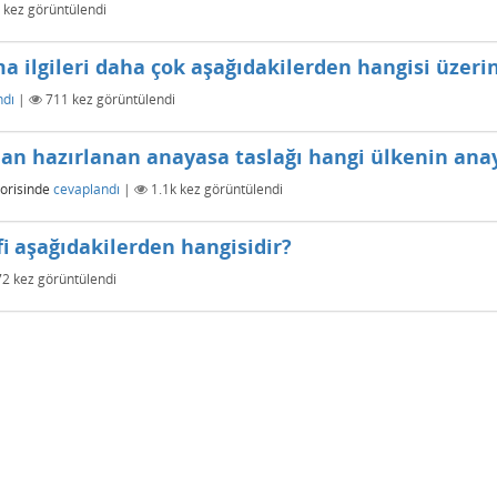
kez görüntülendi
a ilgileri daha çok aşağıdakilerden hangisi üzeri
ndı
|
711
kez görüntülendi
an hazırlanan anayasa taslağı hangi ülkenin ana
orisinde
cevaplandı
|
1.1k
kez görüntülendi
fi aşağıdakilerden hangisidir?
72
kez görüntülendi