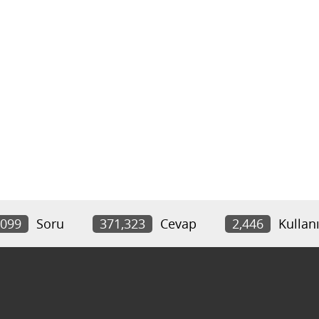
,099
Soru
371,323
Cevap
2,446
Kullanı