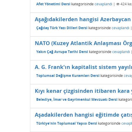
Afet Yönetimi Dersi
kategorisinde
cevaplandı
|
424
kez
Aşağıdakilerden hangisi Azerbaycan 
Çağdaş Türk Yazı Dilleri Dersi
kategorisinde
cevaplandı
NATO (Kuzey Atlantik Anlaşması Örg
Yakın Çağ Avrupa Tarihi Dersi
kategorisinde
cevaplandı
A. G. Frank'ın kapitalist sistem yay
Toplumsal Değişme Kuramları Dersi
kategorisinde
ceva
Kıyı kenar çizgisinden itibaren kara
Belediye, İmar ve Gayrimenkul Mevzuatı Dersi
kategori
Aşadakilerden hangisi eğitimde çatı
Türkiye'nin Toplumsal Yapısı Dersi
kategorisinde
cevapl