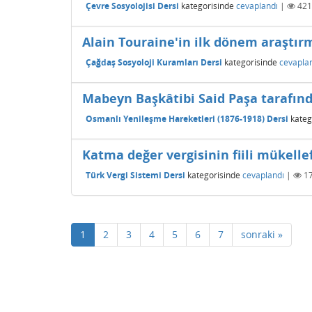
Çevre Sosyolojisi Dersi
kategorisinde
cevaplandı
|
421
Alain Touraine'in ilk dönem araştırm
Çağdaş Sosyoloji Kuramları Dersi
kategorisinde
cevapla
Mabeyn Başkâtibi Said Paşa tarafınd
Osmanlı Yenileşme Hareketleri (1876-1918) Dersi
kateg
Katma değer vergisinin fiili mükelle
Türk Vergi Sistemi Dersi
kategorisinde
cevaplandı
|
1
1
2
3
4
5
6
7
sonraki »