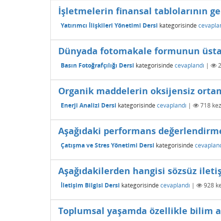
İşletmelerin finansal tablolarının 
Yatırımcı İlişkileri Yönetimi Dersi
kategorisinde
cevapla
Dünyada fotomakale formunun üstadı
Basın Fotoğrafçılığı Dersi
kategorisinde
cevaplandı
|
Organik maddelerin oksijensiz ortam
Enerji Analizi Dersi
kategorisinde
cevaplandı
|
718
kez
Aşağıdaki performans değerlendirme ö
Çatışma ve Stres Yönetimi Dersi
kategorisinde
cevaplan
Aşağıdakilerden hangisi sözsüz iletiş
İletişim Bilgisi Dersi
kategorisinde
cevaplandı
|
928
ke
Toplumsal yaşamda özellikle bilim a