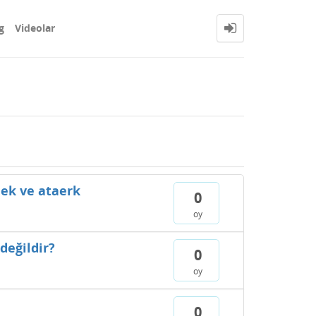
g
Videolar
mek ve ataerk
0
oy
değildir?
0
oy
0