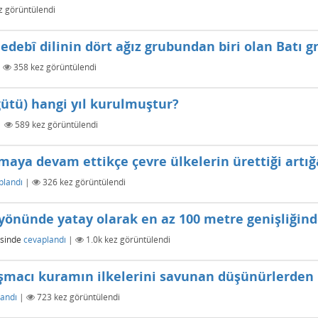
 görüntülendi
edebî dilinin dört ağız grubundan biri olan Batı 
|
358
kez görüntülendi
ütü) hangi yıl kurulmuştur?
|
589
kez görüntülendi
ılmaya devam ettikçe çevre ülkelerin ürettiği artı
plandı
|
326
kez görüntülendi
 yönünde yatay olarak en az 100 metre genişliğin
sinde
cevaplandı
|
1.0k
kez görüntülendi
şmacı kuramın ilkelerini savunan düşünürlerden b
andı
|
723
kez görüntülendi