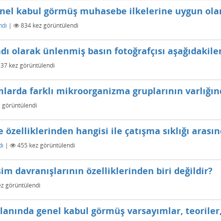
genel kabul görmüş muhasebe ilkelerine uygun ola
ndı
|
834
kez görüntülendi
 olarak ünlenmiş basın fotoğrafçısı aşağıdakiler
237
kez görüntülendi
larda farklı mikroorganizma gruplarının varlığı
 görüntülendi
zelliklerinden hangisi ile çatışma sıklığı arasın
dı
|
455
kez görüntülendi
im davranışlarının özelliklerinden biri değildir?
z görüntülendi
lanında genel kabul görmüş varsayımlar, teoriler,