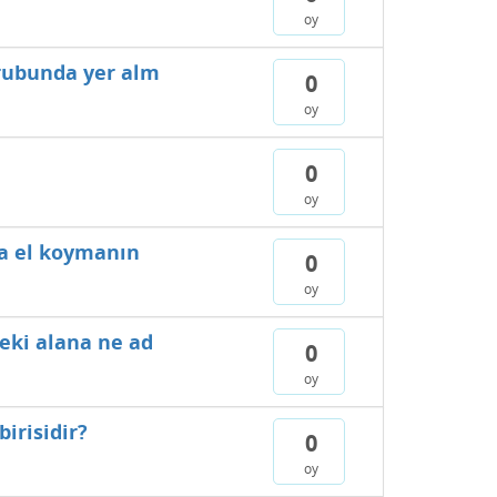
oy
grubunda yer alm
0
oy
0
oy
ğa el koymanın
0
oy
deki alana ne ad
0
oy
irisidir?
0
oy