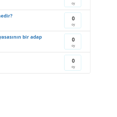
oy
nedir?
0
oy
yasasının bir adap
0
oy
0
oy