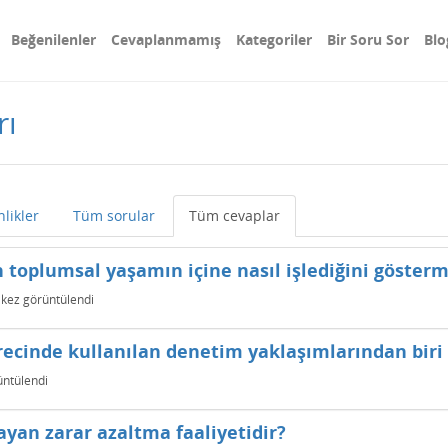
Beğenilenler
Cevaplanmamış
Kategoriler
Bir Soru Sor
Blo
rı
nlikler
Tüm sorular
Tüm cevaplar
nin toplumsal yaşamın içine nasıl işlediğini göster
kez görüntülendi
ecinde kullanılan denetim yaklaşımlarından biri 
ntülendi
ayan zarar azaltma faaliyetidir?