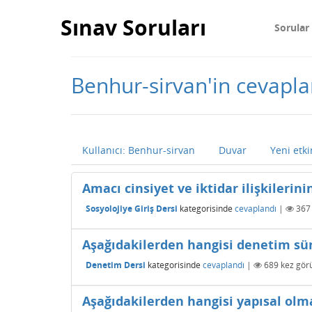
Sınav Soruları
Sorular
Benhur-sirvan'in cevapla
Kullanıcı: Benhur-sirvan
Duvar
Yeni etki
Amacı cinsiyet ve iktidar ilişkileri
Sosyolojiye Giriş Dersi
kategorisinde
cevaplandı
|
367
Aşağıdakilerden hangisi denetim sür
Denetim Dersi
kategorisinde
cevaplandı
|
689
kez görü
Aşağıdakilerden hangisi yapısal olm