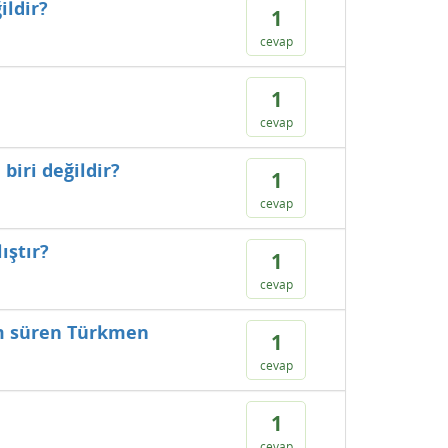
ildir?
1
cevap
1
cevap
biri değildir?
1
cevap
ıştır?
1
cevap
üm süren Türkmen
1
cevap
1
cevap