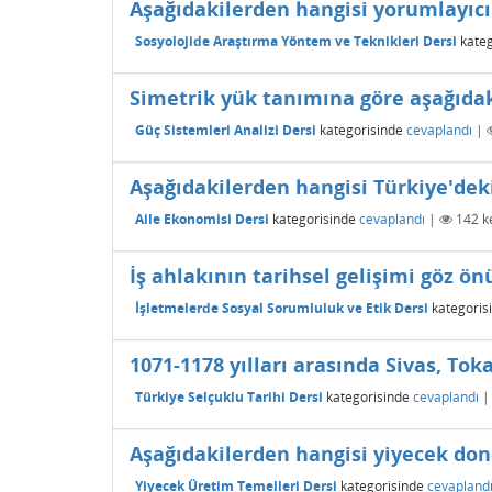
Aşağıdakilerden hangisi yorumlayıcı 
Sosyolojide Araştırma Yöntem ve Teknikleri Dersi
kateg
Simetrik yük tanımına göre aşağıdak
Güç Sistemleri Analizi Dersi
kategorisinde
cevaplandı
|
Aşağıdakilerden hangisi Türkiye'deki
Aile Ekonomisi Dersi
kategorisinde
cevaplandı
|
142
ke
İş ahlakının tarihsel gelişimi göz ön
İşletmelerde Sosyal Sorumluluk ve Etik Dersi
kategoris
1071-1178 yılları arasında Sivas, T
Türkiye Selçuklu Tarihi Dersi
kategorisinde
cevaplandı
Aşağıdakilerden hangisi yiyecek don
Yiyecek Üretim Temelleri Dersi
kategorisinde
cevapland