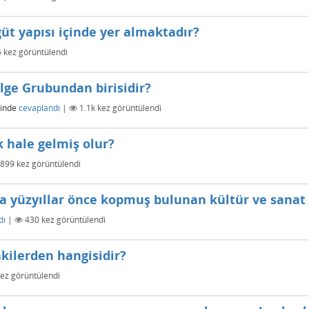
üt yapısı içinde yer almaktadır?
5
kez görüntülendi
lge Grubundan birisidir?
inde
cevaplandı
|
1.1k
kez görüntülendi
k hale gelmiş olur?
899
kez görüntülendi
ma yüzyıllar önce kopmuş bulunan kültür ve sana
dı
|
430
kez görüntülendi
akilerden hangisidir?
ez görüntülendi