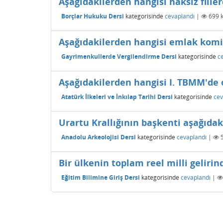
Aşağıdakilerden hangisi haksız fill
Borçlar Hukuku Dersi
kategorisinde
cevaplandı
|
699
k
Aşağıdakilerden hangisi emlak komi
Gayrimenkullerde Vergilendirme Dersi
kategorisinde
c
Aşağıdakilerden hangisi I. TBMM'de o
Atatürk İlkeleri ve İnkılap Tarihi Dersi
kategorisinde
cev
Urartu Krallığının başkenti aşağıdak
Anadolu Arkeolojisi Dersi
kategorisinde
cevaplandı
|
Bir ülkenin toplam reel milli geliri
Eğitim Bilimine Giriş Dersi
kategorisinde
cevaplandı
|