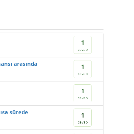
1
cevap
mansı arasında
1
cevap
1
cevap
kısa sürede
1
cevap