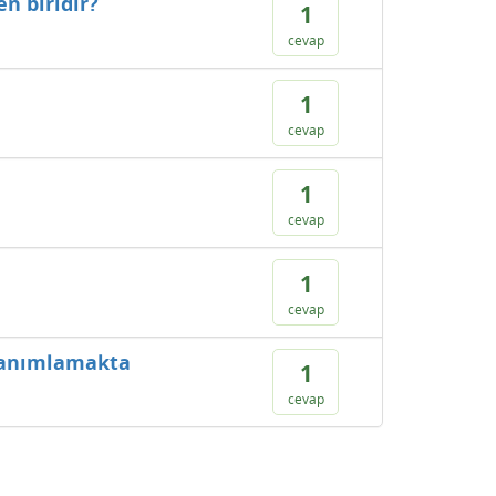
n biridir?
1
cevap
1
cevap
1
cevap
1
cevap
i tanımlamakta
1
cevap