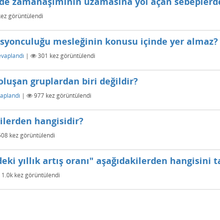
erde zamanaşımının uzamasına yol açan sebeplerde
ez görüntülendi
syonculuğu mesleğinin konusu içinde yer almaz?
evaplandı
|
301
kez görüntülendi
luşan gruplardan biri değildir?
aplandı
|
977
kez görüntülendi
ilerden hangisidir?
508
kez görüntülendi
ndeki yıllık artış oranı" aşağıdakilerden hangisin
1.0k
kez görüntülendi