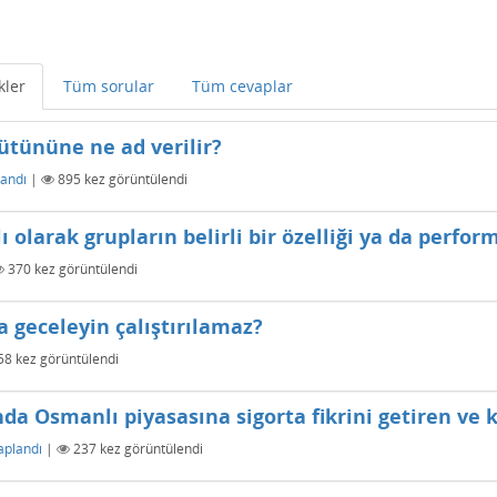
kler
Tüm sorular
Tüm cevaplar
bütününe ne ad verilir?
andı
|
895
kez görüntülendi
olarak grupların belirli bir özelliği ya da perfor
370
kez görüntülendi
a geceleyin çalıştırılamaz?
58
kez görüntülendi
ında Osmanlı piyasasına sigorta fikrini getiren ve 
aplandı
|
237
kez görüntülendi