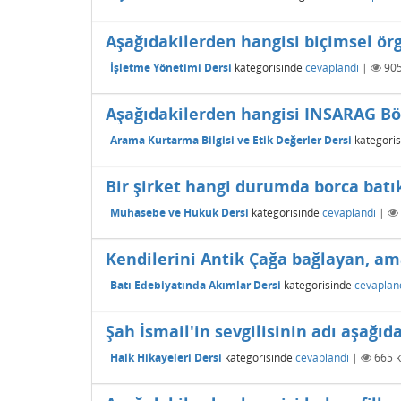
Aşağıdakilerden hangisi biçimsel örg
İşletme Yönetimi Dersi
kategorisinde
cevaplandı
|
90
Aşağıdakilerden hangisi INSARAG Bö
Arama Kurtarma Bilgisi ve Etik Değerler Dersi
kategoris
Bir şirket hangi durumda borca batı
Muhasebe ve Hukuk Dersi
kategorisinde
cevaplandı
|
Kendilerini Antik Çağa bağlayan, a
Batı Edebiyatında Akımlar Dersi
kategorisinde
cevaplan
Şah İsmail'in sevgilisinin adı aşağıd
Halk Hikayeleri Dersi
kategorisinde
cevaplandı
|
665
k