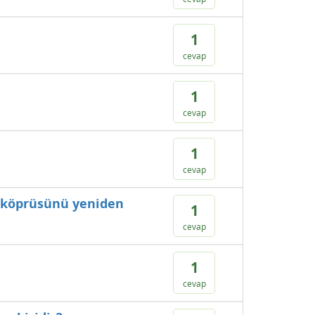
1
cevap
1
cevap
1
cevap
t köprüsünü yeniden
1
cevap
1
cevap