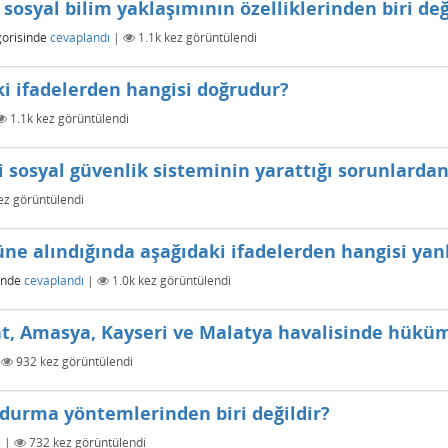
sosyal bilim yaklaşımının özelliklerinden biri değ
orisinde
cevaplandı
|
1.1k
kez görüntülendi
i ifadelerden hangisi doğrudur?
1.1k
kez görüntülendi
 sosyal güvenlik sisteminin yarattığı sorunlardan 
z görüntülendi
üne alındığında aşağıdaki ifadelerden hangisi yanl
inde
cevaplandı
|
1.0k
kez görüntülendi
okat, Amasya, Kayseri ve Malatya havalisinde hük
|
932
kez görüntülendi
durma yöntemlerinden biri değildir?
ı
|
732
kez görüntülendi