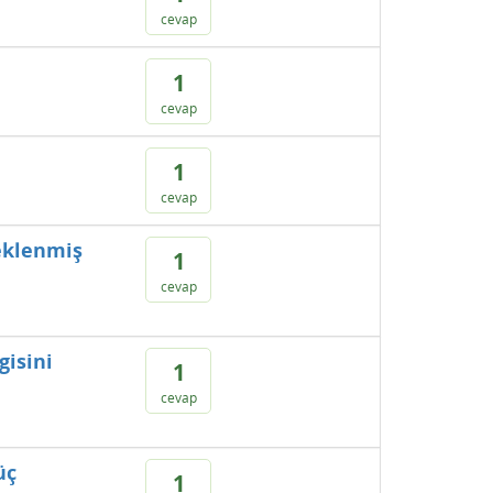
cevap
1
cevap
1
cevap
teklenmiş
1
cevap
gisini
1
cevap
üç
1