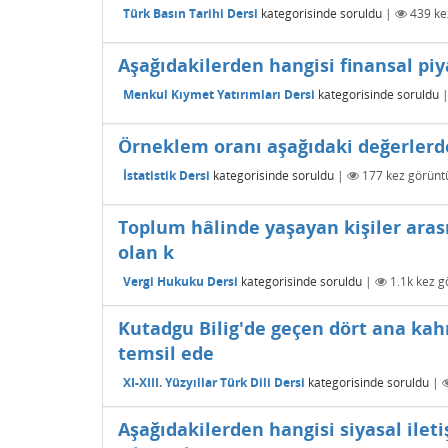
Türk Basın Tarihi Dersi
kategorisinde
soruldu
|
439
ke
Aşağıdakilerden hangisi finansal piy
Menkul Kıymet Yatırımları Dersi
kategorisinde
soruldu
Örneklem oranı aşağıdaki değerlerd
İstatistik Dersi
kategorisinde
soruldu
|
177
kez görünt
Toplum hâlinde yaşayan kişiler aras
olan k
Vergi Hukuku Dersi
kategorisinde
soruldu
|
1.1k
kez g
Kutadgu Bilig'de geçen dört ana kah
temsil ede
XI-XIII. Yüzyıllar Türk Dili Dersi
kategorisinde
soruldu
|
Aşağıdakilerden hangisi siyasal ile