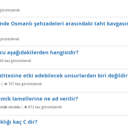
görüntülendi
inde Osmanlı şehzadeleri arasındaki taht kavgası
görüntülendi
cu aşağıdakilerden hangisidir?
45
kez görüntülendi
alitesine etki edebilecek unsurlardan biri değildir
u
|
707
kez görüntülendi
mik lamellerine ne ad verilir?
sinde
soruldu
|
872
kez görüntülendi
lığı kaç C dir?