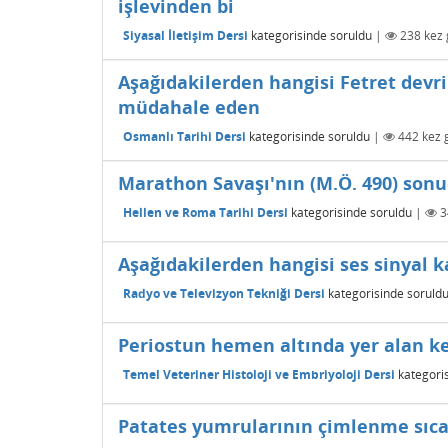
işlevinden bi
Siyasal İletişim Dersi
kategorisinde
soruldu
|
238
kez 
Aşağıdakilerden hangisi Fetret devr
müdahale eden
Osmanlı Tarihi Dersi
kategorisinde
soruldu
|
442
kez 
Marathon Savaşı'nın (M.Ö. 490) sonu
Hellen ve Roma Tarihi Dersi
kategorisinde
soruldu
|
3
Aşağıdakilerden hangisi ses sinyal k
Radyo ve Televizyon Tekniği Dersi
kategorisinde
soruld
Periostun hemen altında yer alan ke
Temel Veteriner Histoloji ve Embriyoloji Dersi
kategori
Patates yumrularının çimlenme sıcak