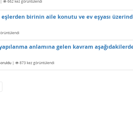
|
662
kez görüntülendi
eşlerden birinin aile konutu ve ev eşyası üzerind
örüntülendi
 yapılanma anlamına gelen kavram aşağıdakilerd
soruldu
|
873
kez görüntülendi