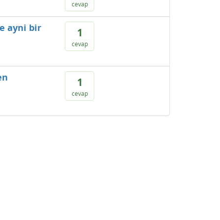
cevap
e ayni bir
1
cevap
en
1
cevap