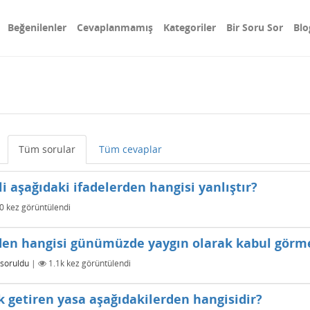
Beğenilenler
Cevaplanmamış
Kategoriler
Bir Soru Sor
Blo
Tüm sorular
Tüm cevaplar
i aşağıdaki ifadelerden hangisi yanlıştır?
0
kez görüntülendi
elerden hangisi günümüzde yaygın olarak kabul gör
soruldu
|
1.1k
kez görüntülendi
k getiren yasa aşağıdakilerden hangisidir?