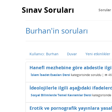
Sınav Soruları
Sorular
Burhan'in soruları
Kullanıcı: Burhan
Duvar
Yeni etkinlikler
Hanefî mezhebine göre abdestle ilgil
İslam İbadet Esasları Dersi
kategorisinde
soruldu
|
46
İdeolojilerle ilgili aşağıdaki ifad
Sosyal Bilimlerde Temel Kavramlar Dersi
kategorisinde
Erotik ve pornografik yayınlara yasa