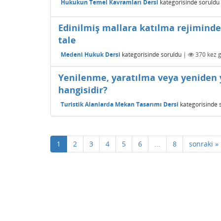
Hukukun Temel Kavramları Dersi
kategorisinde
soruldu
Edinilmiş mallara katılma rejiminde 
tale
Medeni Hukuk Dersi
kategorisinde
soruldu
|
370
kez g
Yenilenme, yaratılma veya yeniden
hangisidir?
Turistik Alanlarda Mekan Tasarımı Dersi
kategorisinde
1
2
3
4
5
6
...
8
sonraki »