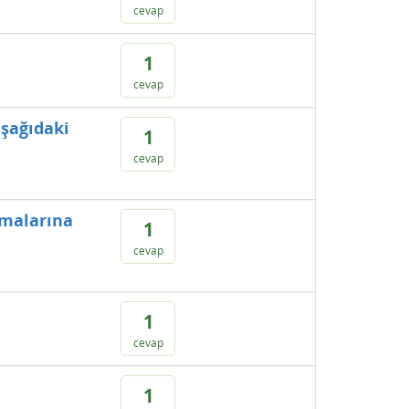
cevap
1
cevap
aşağıdaki
1
cevap
şmalarına
1
cevap
1
cevap
1