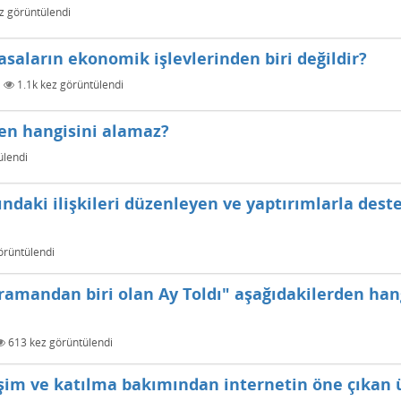
z görüntülendi
asaların ekonomik işlevlerinden biri değildir?
|
1.1k
kez görüntülendi
en hangisini alamaz?
ülendi
ındaki ilişkileri düzenleyen ve yaptırımlarla des
örüntülendi
ramandan biri olan Ay Toldı" aşağıdakilerden han
613
kez görüntülendi
tişim ve katılma bakımından internetin öne çıkan 