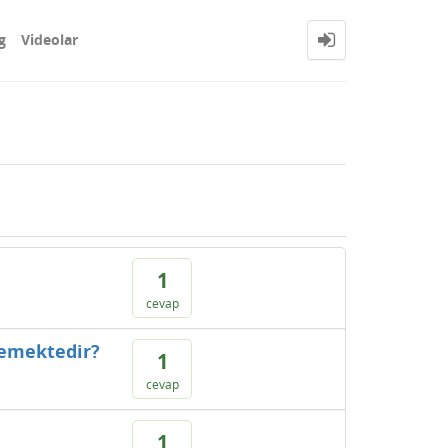
g
Videolar
1
cevap
memektedir?
1
cevap
1