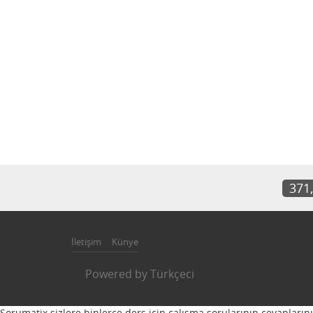
371
İletişim
Künye
Powered by
Türkçeci
Sorumatix sizlere binlerce ders için çalışma sorularının cevapların