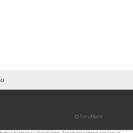
cı
SoruMatix
hızlıca bulmanıza olanak tanır. Sorumatix sizlerin soruları ve