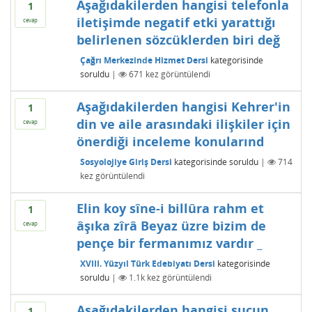
Aşağıdakilerden hangisi telefonla
1
iletişimde negatif etki yarattığı
cevap
belirlenen sözcüklerden biri değ
Çağrı Merkezinde Hizmet Dersi
kategorisinde
soruldu
|
671
kez görüntülendi
Aşağıdakilerden hangisi Kehrer'in
1
din ve aile arasındaki ilişkiler için
cevap
önerdiği inceleme konularınd
Sosyolojiye Giriş Dersi
kategorisinde
soruldu
|
714
kez görüntülendi
Elin koy sîne-i billûra rahm et
1
âşıka zîrâ Beyaz üzre bizim de
cevap
pençe bir fermanımız vardır _
XVIII. Yüzyıl Türk Edebiyatı Dersi
kategorisinde
soruldu
|
1.1k
kez görüntülendi
Aşağıdakilerden hangisi suçun
1