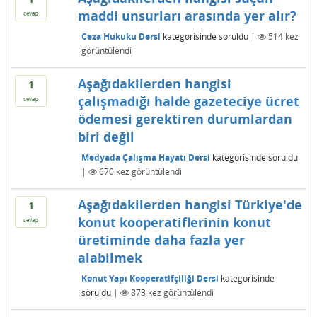
maddi unsurları arasında yer alır?
cevap
Ceza Hukuku Dersi
kategorisinde
soruldu
|
514
kez
görüntülendi
Aşağıdakilerden hangisi
1
çalışmadığı halde gazeteciye ücret
cevap
ödemesi gerektiren durumlardan
biri değil
Medyada Çalışma Hayatı Dersi
kategorisinde
soruldu
|
670
kez görüntülendi
Aşağıdakilerden hangisi Türkiye'de
1
konut kooperatiflerinin konut
cevap
üretiminde daha fazla yer
alabilmek
Konut Yapı Kooperatifçiliği Dersi
kategorisinde
soruldu
|
873
kez görüntülendi