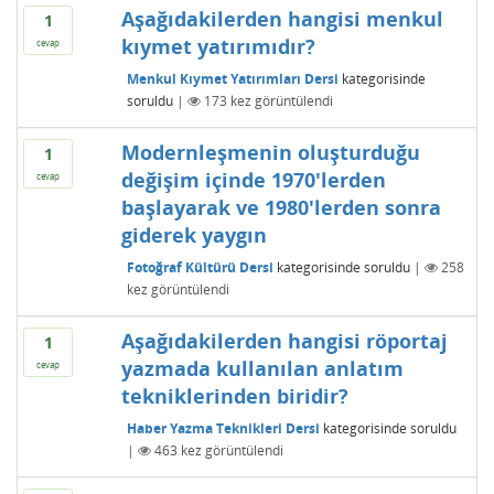
Aşağıdakilerden hangisi menkul
1
kıymet yatırımıdır?
cevap
Menkul Kıymet Yatırımları Dersi
kategorisinde
soruldu
|
173
kez görüntülendi
Modernleşmenin oluşturduğu
1
değişim içinde 1970'lerden
cevap
başlayarak ve 1980'lerden sonra
giderek yaygın
Fotoğraf Kültürü Dersi
kategorisinde
soruldu
|
258
kez görüntülendi
Aşağıdakilerden hangisi röportaj
1
yazmada kullanılan anlatım
cevap
tekniklerinden biridir?
Haber Yazma Teknikleri Dersi
kategorisinde
soruldu
|
463
kez görüntülendi