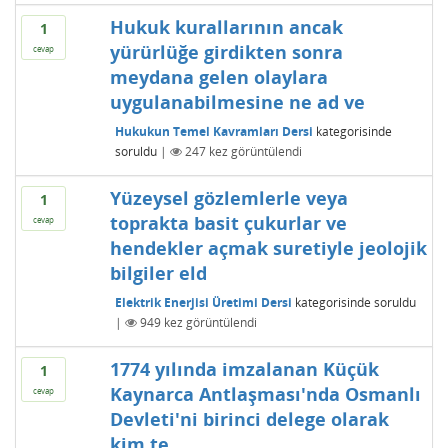
Hukuk kurallarının ancak
1
yürürlüğe girdikten sonra
cevap
meydana gelen olaylara
uygulanabilmesine ne ad ve
Hukukun Temel Kavramları Dersi
kategorisinde
soruldu
|
247
kez görüntülendi
Yüzeysel gözlemlerle veya
1
toprakta basit çukurlar ve
cevap
hendekler açmak suretiyle jeolojik
bilgiler eld
Elektrik Enerjisi Üretimi Dersi
kategorisinde
soruldu
|
949
kez görüntülendi
1774 yılında imzalanan Küçük
1
Kaynarca Antlaşması'nda Osmanlı
cevap
Devleti'ni birinci delege olarak
kim te