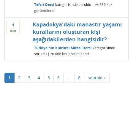
Tefsir Dersi
kategorisinde
soruldu
|
636
kez
görüntülendi
Kapadokya'daki manastır yaşamı
1
kurallarını oluşturan kişi
cevap
aşağıdakilerden hangisidir?
Türkiye'nin Kültürel Mirası Dersi
kategorisinde
soruldu
|
668
kez görüntülendi
1
2
3
4
5
6
...
8
sonraki »