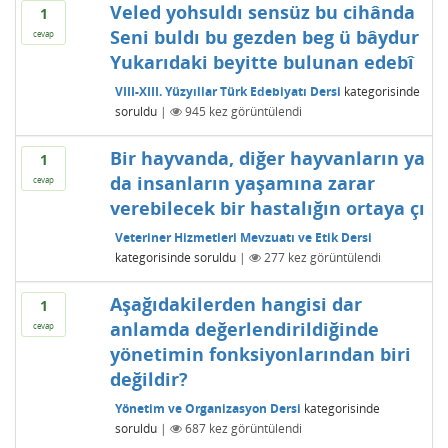
Veled yohsuldı sensüz bu cihânda
1
Seni buldı bu gezden beg ü bâydur
cevap
Yukarıdaki beyitte bulunan edebî
VIII-XIII. Yüzyıllar Türk Edebiyatı Dersi
kategorisinde
soruldu
|
945
kez görüntülendi
Bir hayvanda, diğer hayvanların ya
1
da insanların yaşamına zarar
cevap
verebilecek bir hastalığın ortaya çı
Veteriner Hizmetleri Mevzuatı ve Etik Dersi
kategorisinde
soruldu
|
277
kez görüntülendi
Aşağıdakilerden hangisi dar
1
anlamda değerlendirildiğinde
cevap
yönetimin fonksiyonlarından biri
değildir?
Yönetim ve Organizasyon Dersi
kategorisinde
soruldu
|
687
kez görüntülendi