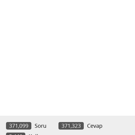
371,099
Soru
371,323
Cevap