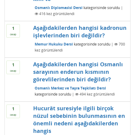
Osmanlı Diplomasisi Dersi
kategorisinde
soruldu
|
416
kez görüntülendi
Aşağıdakilerden hangisi kadronun
1
işlevlerinden biri değildir?
cevap
Memur Hukuku Dersi
kategorisinde
soruldu
|
700
kez görüntülendi
Aşağıdakilerden hangisi Osmanlı
1
sarayının enderun kısmının
cevap
görevlilerinden biri değildir?
Osmanlı Merkez ve Taşra Teşkilatı Dersi
kategorisinde
soruldu
|
494
kez görüntülendi
Hucurât suresiyle ilgili birçok
1
nüzul sebebinin bulunmasının en
cevap
önemli nedeni aşağıdakilerden
hangis