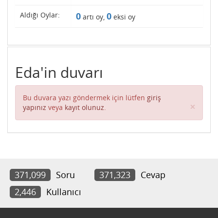
Aldığı Oylar:
0
0
artı oy,
eksi oy
Eda'in duvarı
Bu duvara yazı göndermek için lütfen
giriş
Clos
×
yapınız
veya
kayıt olunuz
.
371,099
Soru
371,323
Cevap
2,446
Kullanıcı