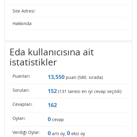
Site Adresi:
Hakkında:
Eda kullanıcısına ait
istatistikler
Puanları:
13,550
puan (
580
. sırada)
Soruları:
152
(
131
tanesi en iyi cevap seçildi)
Cevapları:
162
Oyları:
0
cevap
Verdiği Oylar:
0
0
artı oy,
eksi oy