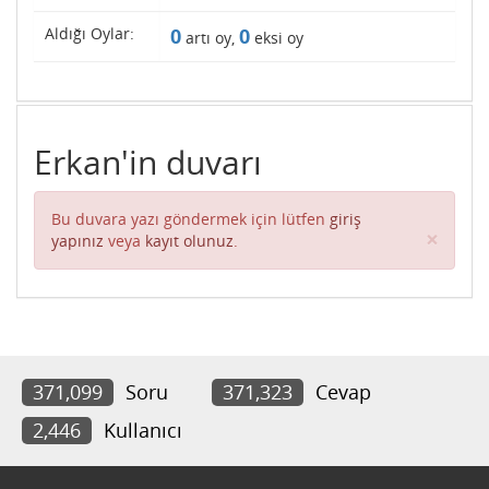
Aldığı Oylar:
0
0
artı oy,
eksi oy
Erkan'in duvarı
Bu duvara yazı göndermek için lütfen
giriş
Clos
×
yapınız
veya
kayıt olunuz
.
371,099
Soru
371,323
Cevap
2,446
Kullanıcı