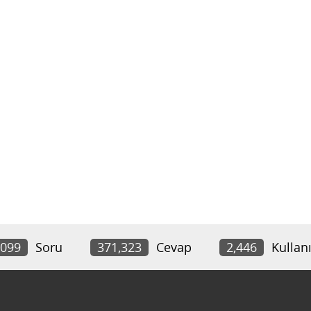
,099
Soru
371,323
Cevap
2,446
Kullanı