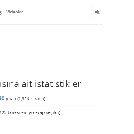
g
Videolar
ına ait istatistikler
30
puan (
1,926
. sırada)
125
tanesi en iyi cevap seçildi)