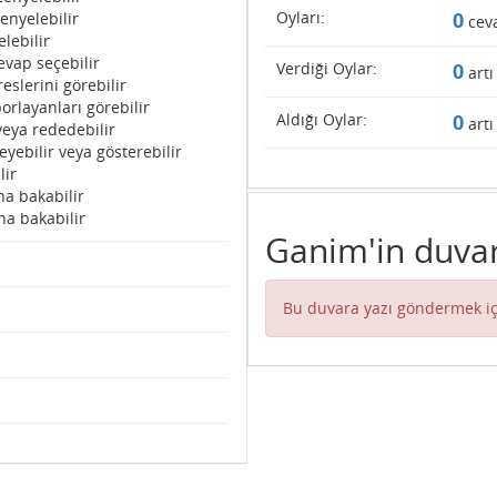
Oyları:
0
enyelebilir
cev
lebilir
evap seçebilir
Verdiği Oylar:
0
artı
eslerini görebilir
orlayanları görebilir
Aldığı Oylar:
0
artı
veya rededebilir
eyebilir veya gösterebilir
lir
na bakabilir
na bakabilir
Ganim'in duvar
Bu duvara yazı göndermek iç