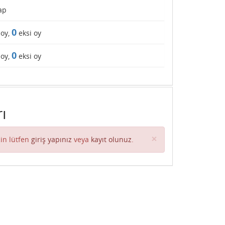
ap
0
 oy,
eksi oy
0
 oy,
eksi oy
ı
Close
×
in lütfen
giriş yapınız
veya
kayıt olunuz
.