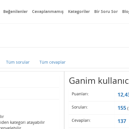
Beğenilenler
Cevaplanmamış
Kategoriler
Bir Soru Sor
Blo
Tüm sorular
Tüm cevaplar
Ganim kullanıcıs
Puanları:
12,4
Soruları:
155
(
lir
Cevapları:
137
iden kategori atayabilir
enyelebilir