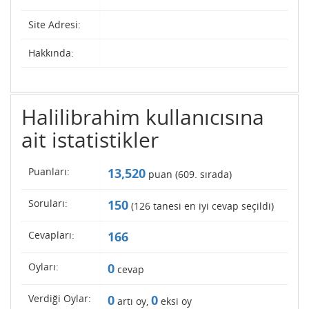
Site Adresi:
Hakkında:
Halilibrahim kullanıcısına
ait istatistikler
Puanları:
13,520
puan (
609
. sırada)
Soruları:
150
(
126
tanesi en iyi cevap seçildi)
Cevapları:
166
Oyları:
0
cevap
Verdiği Oylar:
0
0
artı oy,
eksi oy