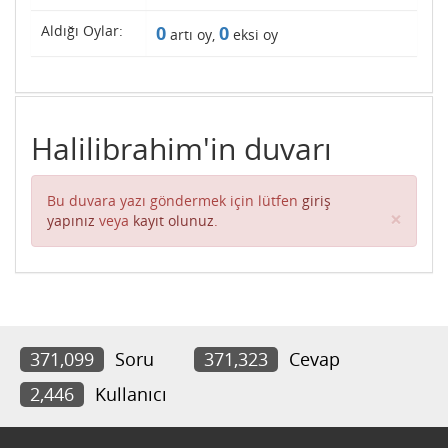
Aldığı Oylar:
0
0
artı oy,
eksi oy
Halilibrahim'in duvarı
Bu duvara yazı göndermek için lütfen
giriş
Clos
×
yapınız
veya
kayıt olunuz
.
371,099
Soru
371,323
Cevap
2,446
Kullanıcı