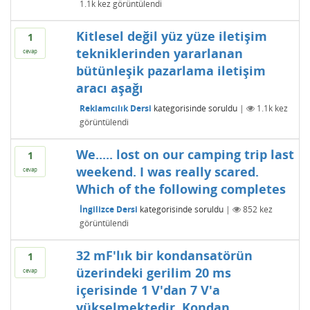
1.1k
kez görüntülendi
Kitlesel değil yüz yüze iletişim
1
tekniklerinden yararlanan
cevap
bütünleşik pazarlama iletişim
aracı aşağı
Reklamcılık Dersi
kategorisinde
soruldu
|
1.1k
kez
görüntülendi
We..... lost on our camping trip last
1
weekend. I was really scared.
cevap
Which of the following completes
İngilizce Dersi
kategorisinde
soruldu
|
852
kez
görüntülendi
32 mF'lık bir kondansatörün
1
üzerindeki gerilim 20 ms
cevap
içerisinde 1 V'dan 7 V'a
yükselmektedir. Kondan