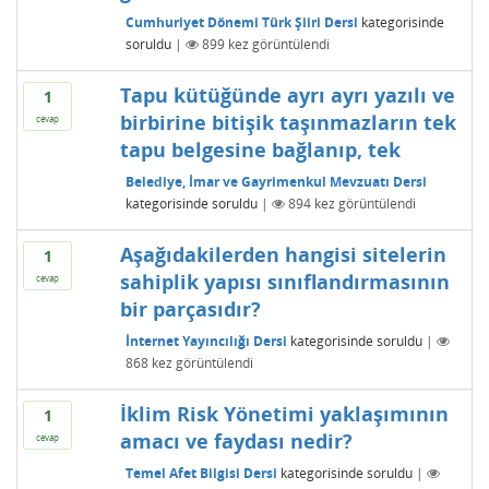
Cumhuriyet Dönemi Türk Şiiri Dersi
kategorisinde
soruldu
|
899
kez görüntülendi
Tapu kütüğünde ayrı ayrı yazılı ve
1
birbirine bitişik taşınmazların tek
cevap
tapu belgesine bağlanıp, tek
Belediye, İmar ve Gayrimenkul Mevzuatı Dersi
kategorisinde
soruldu
|
894
kez görüntülendi
Aşağıdakilerden hangisi sitelerin
1
sahiplik yapısı sınıflandırmasının
cevap
bir parçasıdır?
İnternet Yayıncılığı Dersi
kategorisinde
soruldu
|
868
kez görüntülendi
İklim Risk Yönetimi yaklaşımının
1
amacı ve faydası nedir?
cevap
Temel Afet Bilgisi Dersi
kategorisinde
soruldu
|