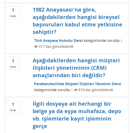
1982 Anayasası'na göre,
1
aşağıdakilerden hangisi bireysel
cevap
başvuruları kabul etme yetkisine
sahiptir?
Türk Anayasa Hukuku Dersi
kategorisinde
soruldu
|
317
kez görüntülendi
Aşağıdakilerden hangisi müşteri
1
ilişkileri yönetiminin (CRM)
cevap
amaçlarından biri değildir?
Perakendecilikte Müşteri İlişkileri Yönetimi Dersi
kategorisinde
soruldu
|
616
kez görüntülendi
İlgili dosyaya ait herhangi bir
1
belge ya da eşya muhafaza, depo
cevap
vb. işlemlerle kayıt işleminin
gerçe