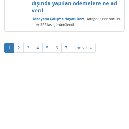
dışında yapılan ödemelere ne ad
veril
Medyada Çalışma Hayatı Dersi
kategorisinde
soruldu
|
322
kez görüntülendi
1
2
3
4
5
6
7
sonraki »