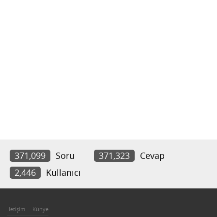
371,099
Soru
371,323
Cevap
2,446
Kullanıcı
İletişim
Künye