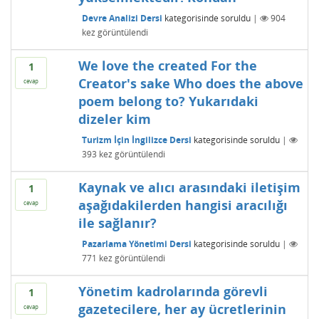
Devre Analizi Dersi
kategorisinde
soruldu
|
904
kez görüntülendi
We love the created For the
1
Creator's sake Who does the above
cevap
poem belong to? Yukarıdaki
dizeler kim
Turizm İçin İngilizce Dersi
kategorisinde
soruldu
|
393
kez görüntülendi
Kaynak ve alıcı arasındaki iletişim
1
aşağıdakilerden hangisi aracılığı
cevap
ile sağlanır?
Pazarlama Yönetimi Dersi
kategorisinde
soruldu
|
771
kez görüntülendi
Yönetim kadrolarında görevli
1
gazetecilere, her ay ücretlerinin
cevap