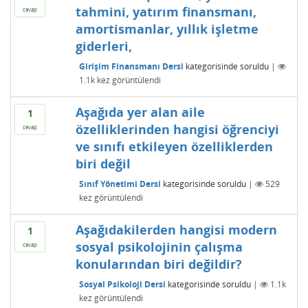
tahmini, yatırım finansmanı,
cevap
amortismanlar, yıllık işletme
giderleri,
Girişim Finansmanı Dersi
kategorisinde
soruldu
|
1.1k
kez görüntülendi
Aşağıda yer alan aile
1
özelliklerinden hangisi öğrenciyi
cevap
ve sınıfı etkileyen özelliklerden
biri değil
Sınıf Yönetimi Dersi
kategorisinde
soruldu
|
529
kez görüntülendi
Aşağıdakilerden hangisi modern
1
sosyal psikolojinin çalışma
cevap
konularından biri değildir?
Sosyal Psikoloji Dersi
kategorisinde
soruldu
|
1.1k
kez görüntülendi