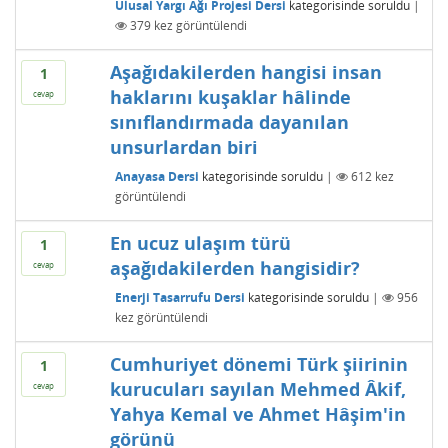
Ulusal Yargı Ağı Projesi Dersi
kategorisinde
soruldu
|
379
kez görüntülendi
Aşağıdakilerden hangisi insan
1
haklarını kuşaklar hâlinde
cevap
sınıflandırmada dayanılan
unsurlardan biri
Anayasa Dersi
kategorisinde
soruldu
|
612
kez
görüntülendi
En ucuz ulaşım türü
1
aşağıdakilerden hangisidir?
cevap
Enerji Tasarrufu Dersi
kategorisinde
soruldu
|
956
kez görüntülendi
Cumhuriyet dönemi Türk şiirinin
1
kurucuları sayılan Mehmed Âkif,
cevap
Yahya Kemal ve Ahmet Hâşim'in
görünü