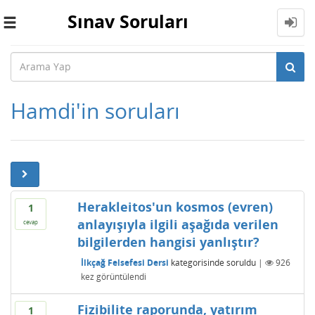
Sınav Soruları
Toggle
navigation
Hamdi'in soruları
Herakleitos'un kosmos (evren)
1
anlayışıyla ilgili aşağıda verilen
cevap
bilgilerden hangisi yanlıştır?
İlkçağ Felsefesi Dersi
kategorisinde
soruldu
|
926
kez görüntülendi
Fizibilite raporunda, yatırım
1