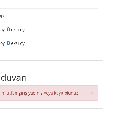
ap
0
 oy,
eksi oy
0
 oy,
eksi oy
 duvarı
Close
×
in lütfen
giriş yapınız
veya
kayıt olunuz
.