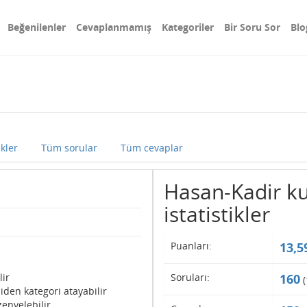
Beğenilenler
Cevaplanmamış
Kategoriler
Bir Soru Sor
Blo
ikler
Tüm sorular
Tüm cevaplar
Hasan-Kadir kul
istatistikler
Puanları:
13,5
lir
Soruları:
160
(
iden kategori atayabilir
enyelebilir