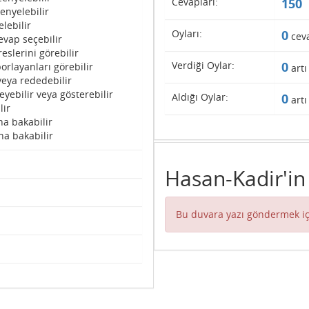
Cevapları:
150
enyelebilir
lebilir
Oyları:
0
cev
evap seçebilir
eslerini görebilir
Verdiği Oylar:
0
orlayanları görebilir
artı
veya rededebilir
eyebilir veya gösterebilir
Aldığı Oylar:
0
artı
lir
na bakabilir
na bakabilir
Hasan-Kadir'in
Bu duvara yazı göndermek iç