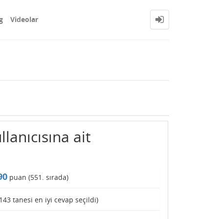
g
Videolar
lanıcısına ait
90
puan (
551
. sırada)
143
tanesi en iyi cevap seçildi)