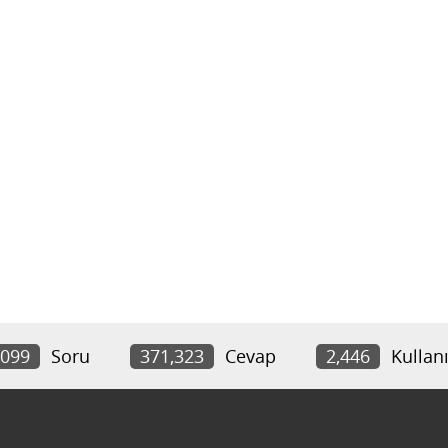
,099
Soru
371,323
Cevap
2,446
Kullanı