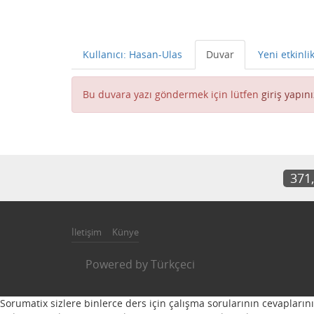
Kullanıcı: Hasan-Ulas
Duvar
Yeni etkinli
Bu duvara yazı göndermek için lütfen
giriş yapını
371
İletişim
Künye
Powered by
Türkçeci
Sorumatix sizlere binlerce ders için çalışma sorularının cevapların