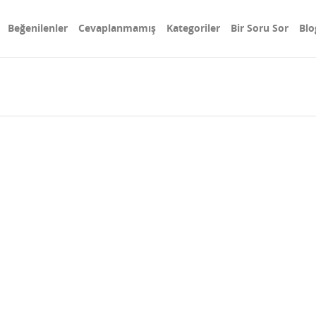
Beğenilenler
Cevaplanmamış
Kategoriler
Bir Soru Sor
Blo