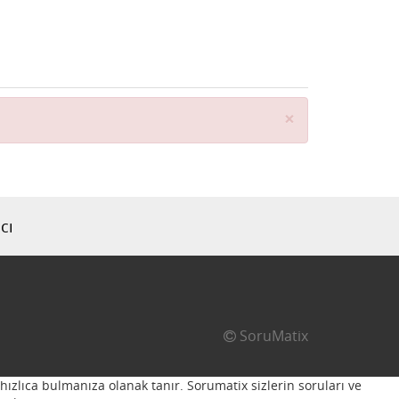
Close
×
cı
SoruMatix
hızlıca bulmanıza olanak tanır. Sorumatix sizlerin soruları ve