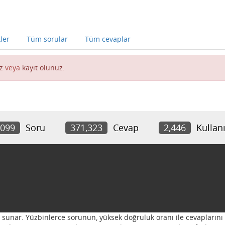
kler
Tüm sorular
Tüm cevaplar
z
veya
kayıt olunuz
.
,099
Soru
371,323
Cevap
2,446
Kullanı
ı sunar. Yüzbinlerce sorunun, yüksek doğruluk oranı ile cevaplarını 