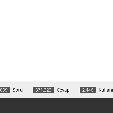
,099
Soru
371,323
Cevap
2,446
Kullanı