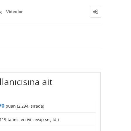
g
Videolar
lanıcısına ait
70
puan (
2,294
. sırada)
119
tanesi en iyi cevap seçildi)