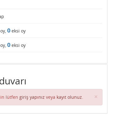
ap
0
 oy,
eksi oy
0
 oy,
eksi oy
 duvarı
Close
×
in lütfen
giriş yapınız
veya
kayıt olunuz
.