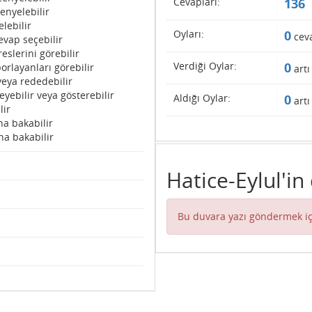
Cevapları:
136
enyelebilir
lebilir
Oyları:
0
cev
evap seçebilir
eslerini görebilir
Verdiği Oylar:
0
orlayanları görebilir
artı
veya rededebilir
eyebilir veya gösterebilir
Aldığı Oylar:
0
artı
lir
na bakabilir
na bakabilir
Hatice-Eylul'in
Bu duvara yazı göndermek iç