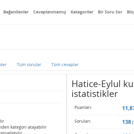
Beğenilenler
Cevaplanmamış
Kategoriler
Bir Soru Sor
Blo
kler
Tüm sorular
Tüm cevaplar
Hatice-Eylul kul
istatistikler
Puanları:
11,8
lir
Soruları:
138
(
iden kategori atayabilir
enyelebilir