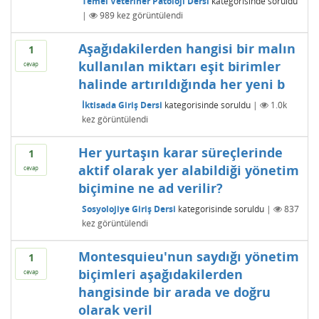
Temel Veteriner Patoloji Dersi
kategorisinde
soruldu
|
989
kez görüntülendi
Aşağıdakilerden hangisi bir malın
1
kullanılan miktarı eşit birimler
cevap
halinde artırıldığında her yeni b
İktisada Giriş Dersi
kategorisinde
soruldu
|
1.0k
kez görüntülendi
Her yurtaşın karar süreçlerinde
1
aktif olarak yer alabildiği yönetim
cevap
biçimine ne ad verilir?
Sosyolojiye Giriş Dersi
kategorisinde
soruldu
|
837
kez görüntülendi
Montesquieu'nun saydığı yönetim
1
biçimleri aşağıdakilerden
cevap
hangisinde bir arada ve doğru
olarak veril