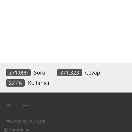
371,099
Soru
371,323
Cevap
2,446
Kullanıcı
İletişim
Künye
Powered by
Türkçeci
SoruMatix