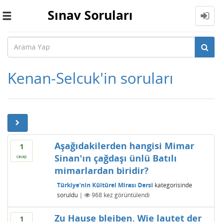
Sınav Soruları
Toggle
navigation
Kenan-Selcuk'in soruları
Aşağıdakilerden hangisi Mimar
1
Sinan'ın çağdaşı ünlü Batılı
cevap
mimarlardan biridir?
Türkiye'nin Kültürel Mirası Dersi
kategorisinde
soruldu
|
968
kez görüntülendi
Zu Hause bleiben. Wie lautet der
1