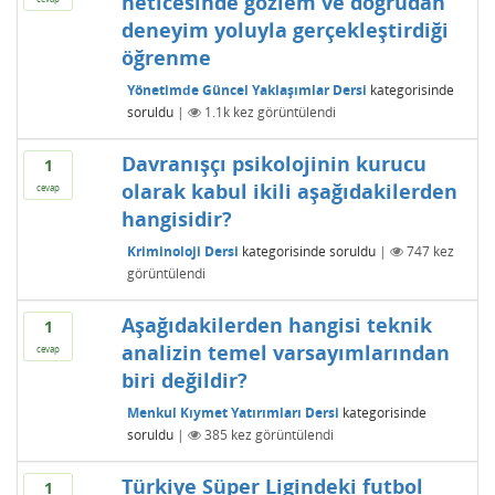
neticesinde gözlem ve doğrudan
deneyim yoluyla gerçekleştirdiği
öğrenme
Yönetimde Güncel Yaklaşımlar Dersi
kategorisinde
soruldu
|
1.1k
kez görüntülendi
Davranışçı psikolojinin kurucu
1
olarak kabul ikili aşağıdakilerden
cevap
hangisidir?
Kriminoloji Dersi
kategorisinde
soruldu
|
747
kez
görüntülendi
Aşağıdakilerden hangisi teknik
1
analizin temel varsayımlarından
cevap
biri değildir?
Menkul Kıymet Yatırımları Dersi
kategorisinde
soruldu
|
385
kez görüntülendi
Türkiye Süper Ligindeki futbol
1