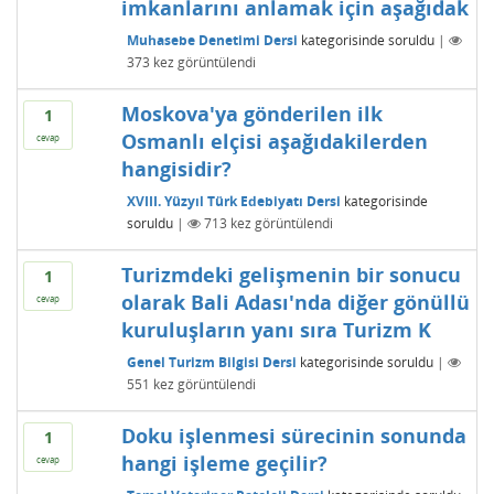
imkanlarını anlamak için aşağıdak
Muhasebe Denetimi Dersi
kategorisinde
soruldu
|
373
kez görüntülendi
Moskova'ya gönderilen ilk
1
Osmanlı elçisi aşağıdakilerden
cevap
hangisidir?
XVIII. Yüzyıl Türk Edebiyatı Dersi
kategorisinde
soruldu
|
713
kez görüntülendi
Turizmdeki gelişmenin bir sonucu
1
olarak Bali Adası'nda diğer gönüllü
cevap
kuruluşların yanı sıra Turizm K
Genel Turizm Bilgisi Dersi
kategorisinde
soruldu
|
551
kez görüntülendi
Doku işlenmesi sürecinin sonunda
1
hangi işleme geçilir?
cevap