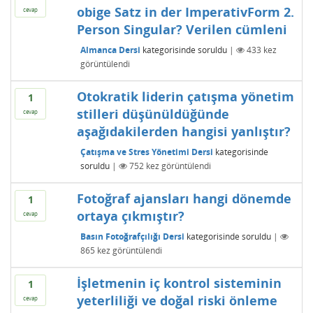
obige Satz in der ImperativForm 2.
cevap
Person Singular? Verilen cümleni
Almanca Dersi
kategorisinde
soruldu
|
433
kez
görüntülendi
Otokratik liderin çatışma yönetim
1
stilleri düşünüldüğünde
cevap
aşağıdakilerden hangisi yanlıştır?
Çatışma ve Stres Yönetimi Dersi
kategorisinde
soruldu
|
752
kez görüntülendi
Fotoğraf ajansları hangi dönemde
1
ortaya çıkmıştır?
cevap
Basın Fotoğrafçılığı Dersi
kategorisinde
soruldu
|
865
kez görüntülendi
İşletmenin iç kontrol sisteminin
1
yeterliliği ve doğal riski önleme
cevap