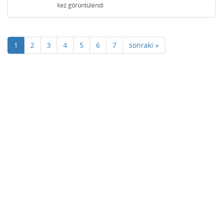
kez görüntülendi
1
2
3
4
5
6
7
sonraki »