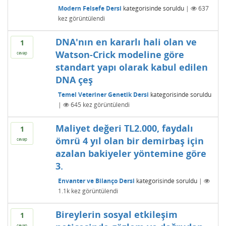
Modern Felsefe Dersi
kategorisinde
soruldu
|
637
kez görüntülendi
DNA'nın en kararlı hali olan ve
1
Watson-Crick modeline göre
cevap
standart yapı olarak kabul edilen
DNA çeş
Temel Veteriner Genetik Dersi
kategorisinde
soruldu
|
645
kez görüntülendi
Maliyet değeri TL2.000, faydalı
1
ömrü 4 yıl olan bir demirbaş için
cevap
azalan bakiyeler yöntemine göre
3.
Envanter ve Bilanço Dersi
kategorisinde
soruldu
|
1.1k
kez görüntülendi
Bireylerin sosyal etkileşim
1
cevap