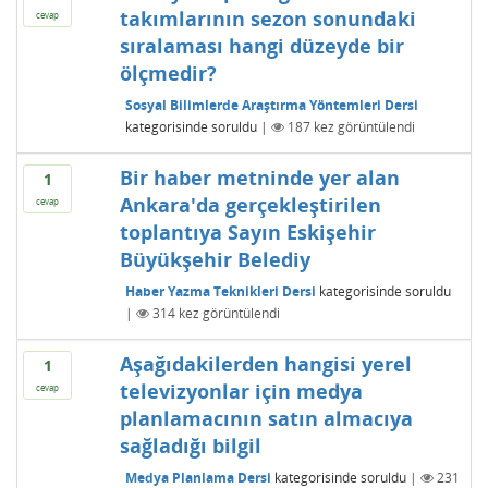
takımlarının sezon sonundaki
cevap
sıralaması hangi düzeyde bir
ölçmedir?
Sosyal Bilimlerde Araştırma Yöntemleri Dersi
kategorisinde
soruldu
|
187
kez görüntülendi
Bir haber metninde yer alan
1
Ankara'da gerçekleştirilen
cevap
toplantıya Sayın Eskişehir
Büyükşehir Belediy
Haber Yazma Teknikleri Dersi
kategorisinde
soruldu
|
314
kez görüntülendi
Aşağıdakilerden hangisi yerel
1
televizyonlar için medya
cevap
planlamacının satın almacıya
sağladığı bilgil
Medya Planlama Dersi
kategorisinde
soruldu
|
231