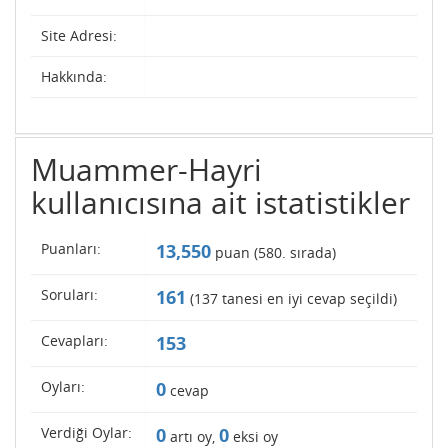
Site Adresi:
Hakkında:
Muammer-Hayri
kullanıcısına ait istatistikler
Puanları:
13,550
puan (
580
. sırada)
Soruları:
161
(
137
tanesi en iyi cevap seçildi)
Cevapları:
153
Oyları:
0
cevap
Verdiği Oylar:
0
0
artı oy,
eksi oy