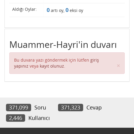
Aldığı Oylar:
0
0
artı oy,
eksi oy
Muammer-Hayri'in duvarı
Bu duvara yazı göndermek için lütfen
giriş
Clos
×
yapınız
veya
kayıt olunuz
.
371,099
Soru
371,323
Cevap
2,446
Kullanıcı