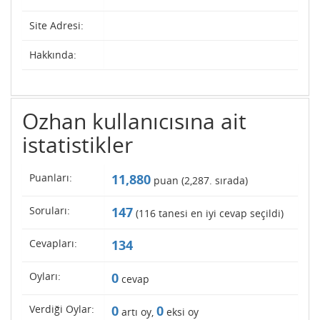
Site Adresi:
Hakkında:
Ozhan kullanıcısına ait
istatistikler
Puanları:
11,880
puan (
2,287
. sırada)
Soruları:
147
(
116
tanesi en iyi cevap seçildi)
Cevapları:
134
Oyları:
0
cevap
Verdiği Oylar:
0
0
artı oy,
eksi oy