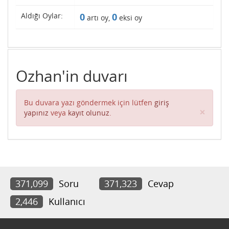
Aldığı Oylar:
0
0
artı oy,
eksi oy
Ozhan'in duvarı
Bu duvara yazı göndermek için lütfen
giriş
Clos
×
yapınız
veya
kayıt olunuz
.
371,099
Soru
371,323
Cevap
2,446
Kullanıcı