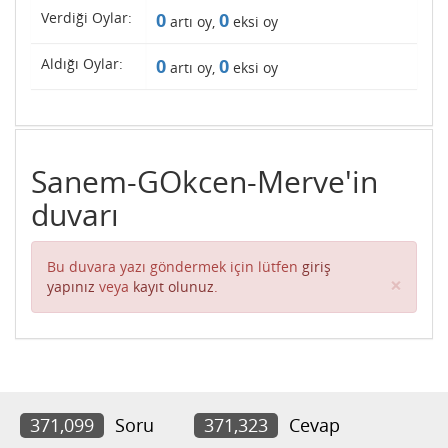
Verdiği Oylar:
0
0
artı oy,
eksi oy
Aldığı Oylar:
0
0
artı oy,
eksi oy
Sanem-GOkcen-Merve'in
duvarı
Bu duvara yazı göndermek için lütfen
giriş
Clos
×
yapınız
veya
kayıt olunuz
.
371,099
Soru
371,323
Cevap