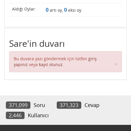
Aldığı Oylar:
0
0
artı oy,
eksi oy
Sare'in duvarı
Bu duvara yazı göndermek için lütfen
giriş
Clos
×
yapınız
veya
kayıt olunuz
.
371,099
Soru
371,323
Cevap
2,446
Kullanıcı