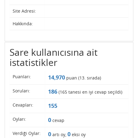
Site Adresi:
Hakkında:
Sare kullanıcısına ait
istatistikler
Puanları:
14,970
puan (
13
. sırada)
Soruları:
186
(
165
tanesi en iyi cevap seçildi)
Cevapları:
155
Oyları:
0
cevap
Verdiği Oylar:
0
0
artı oy,
eksi oy