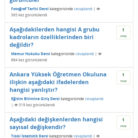
Fotoğraf Tarihi Dersi
kategorisinde
cevaplandı
|
565
kez görüntülendi
Aşağıdakilerden hangisi A grubu
1
kadroların özelliklerinden biri
cevap
değildir?
Memur Hukuku Dersi
kategorisinde
cevaplandı
|
884
kez görüntülendi
Ankara Yüksek Öğretmen Okuluna
1
ilişkin aşağıdaki ifadelerden
cevap
hangisi yanlıştır?
Eğitim Bilimine Giriş Dersi
kategorisinde
cevaplandı
|
519
kez görüntülendi
Aşağıdaki değişkenlerden hangisi
1
sayısal değişkendir?
cevap
Tıbbi İstatistik Dersi
kategorisinde
cevaplandı
|