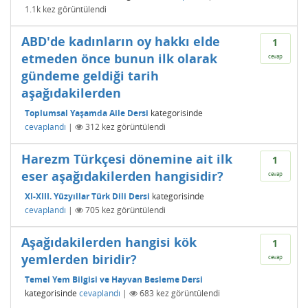
1.1k
kez görüntülendi
ABD'de kadınların oy hakkı elde
1
etmeden önce bunun ilk olarak
cevap
gündeme geldiği tarih
aşağıdakilerden
Toplumsal Yaşamda Aile Dersi
kategorisinde
cevaplandı
|
312
kez görüntülendi
Harezm Türkçesi dönemine ait ilk
1
eser aşağıdakilerden hangisidir?
cevap
XI-XIII. Yüzyıllar Türk Dili Dersi
kategorisinde
cevaplandı
|
705
kez görüntülendi
Aşağıdakilerden hangisi kök
1
yemlerden biridir?
cevap
Temel Yem Bilgisi ve Hayvan Besleme Dersi
kategorisinde
cevaplandı
|
683
kez görüntülendi