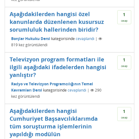
Aşağıdakilerden hangisi özel
1
kanunlarda düzenlenen kusursuz
cevap
sorumluluk hallerinden biridir?
Borçlar Hukuku Dersi
kategorisinde
cevaplandı
|
819
kez görüntülendi
Televizyon program formatları ile
1
ilgili aşağıdaki ifadelerden hangisi
cevap
yanlıştır?
Radyo ve Televizyon Programcılığının Temel
Kavramları Dersi
kategorisinde
cevaplandı
|
290
kez görüntülendi
Aşağıdakilerden hangisi
1
Cumhuriyet Başsavcılıklarımda
cevap
tüm soruşturma işlemlerinin
yapıldığı modülün