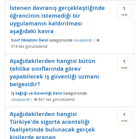
İstenen davranış gerçekleştiğinde
1
öğrencinin istemediği bir
cevap
uygulamanın kaldırılması
aşağıdaki kavra
Sınıf Yönetimi Dersi
kategorisinde
cevaplandı
|
919
kez görüntülendi
Aşağıdakilerden hangisi bütün
1
tehlike sınıflarında görev
cevap
yapabilecek iş güvenliği uzmanı
belgesidir?
İş Sağlığı ve Güvenliği Dersi
kategorisinde
cevaplandı
|
841
kez görüntülendi
Aşağıdakilerden hangisi
1
Türkiye'de sigorta acenteliği
cevap
faaliyetinde bulunacak gerçek
kişilerde aranan