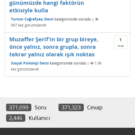
günümüzde hangi faktörün
etkisiyle kulla
Turizm Coğrafyası Dersi
kategorisinde
soruldu
|
997
kez görüntülendi
Muzaffer Şerif'in bir grup bireye,
1
önce yalnız, sonra grupla, sonra
cevap
tekrar yalnız olarak ışık noktas
Sosyal Psikoloji Dersi
kategorisinde
soruldu
|
1.0k
kez görüntülendi
371,099
Soru
371,323
Cevap
2,446
Kullanıcı