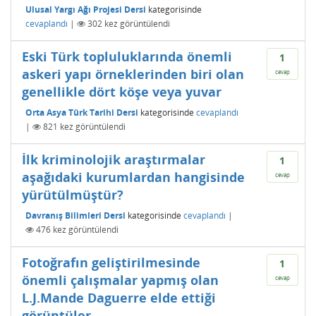
Ulusal Yargı Ağı Projesi Dersi
kategorisinde
cevaplandı
|
302
kez görüntülendi
Eski Türk topluluklarında önemli
1
askeri yapı örneklerinden biri olan
cevap
genellikle dört köşe veya yuvar
Orta Asya Türk Tarihi Dersi
kategorisinde
cevaplandı
|
821
kez görüntülendi
İlk kriminolojik araştırmalar
1
aşağıdaki kurumlardan hangisinde
cevap
yürütülmüştür?
Davranış Bilimleri Dersi
kategorisinde
cevaplandı
|
476
kez görüntülendi
Fotoğrafın geliştirilmesinde
1
önemli çalışmalar yapmış olan
cevap
L.J.Mande Daguerre elde ettiği
görüntüler