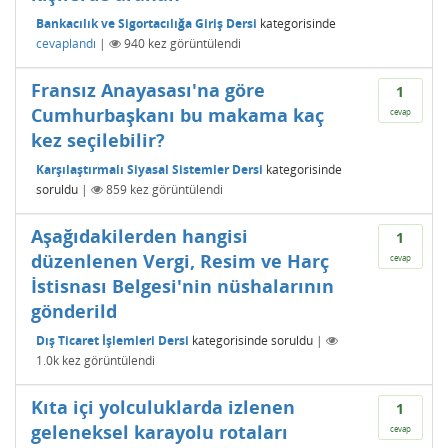
Bankacılık ve Sigortacılığa Giriş Dersi
kategorisinde
cevaplandı
|
940
kez görüntülendi
Fransız Anayasası'na göre
1
Cumhurbaşkanı bu makama kaç
cevap
kez seçilebilir?
Karşılaştırmalı Siyasal Sistemler Dersi
kategorisinde
soruldu
|
859
kez görüntülendi
Aşağıdakilerden hangisi
1
düzenlenen Vergi, Resim ve Harç
cevap
İstisnası Belgesi'nin nüshalarının
gönderild
Dış Ticaret İşlemleri Dersi
kategorisinde
soruldu
|
1.0k
kez görüntülendi
Kıta içi yolculuklarda izlenen
1
geleneksel karayolu rotaları
cevap