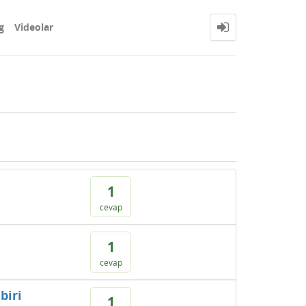
g
Videolar
1
cevap
1
cevap
biri
1