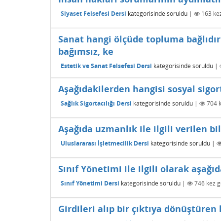
Siyaset Felsefesi Dersi
kategorisinde
soruldu
|
163
kez
Sanat hangi ölçüde topluma bağlıdı
bağımsız, ke
Estetik ve Sanat Felsefesi Dersi
kategorisinde
soruldu
|
Aşağıdakilerden hangisi sosyal sigo
Sağlık Sigortacılığı Dersi
kategorisinde
soruldu
|
704
k
Aşağıda uzmanlık ile ilgili verilen bi
Uluslararası İşletmecilik Dersi
kategorisinde
soruldu
|
Sınıf Yönetimi ile ilgili olarak aşağı
Sınıf Yönetimi Dersi
kategorisinde
soruldu
|
746
kez g
Girdileri alıp bir çıktıya dönüştüren