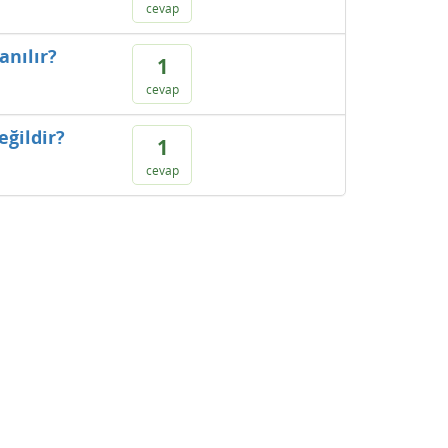
cevap
anılır?
1
cevap
eğildir?
1
cevap