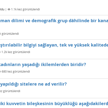
ldu
|
1.1k
kez görüntülendi
zaman dilimi ve demografik grup dâhilinde bir kan
 görüntülendi
ştırılabilir bilgiyi sağlayan, tek ve yüksek kalitede
1.2k
kez görüntülendi
adınların yaşadığı ikilemlerden biridir?
680
kez görüntülendi
apıldığı sitelere ne ad verilir?
z görüntülendi
iki kuvvetin bileşkesinin büyüklüğü aşağıdakiler