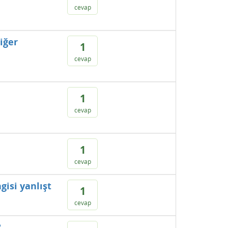
cevap
iğer
1
cevap
1
cevap
1
cevap
gisi yanlışt
1
cevap
?