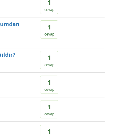
1
cevap
plumdan
1
cevap
ildir?
1
cevap
1
cevap
1
cevap
1