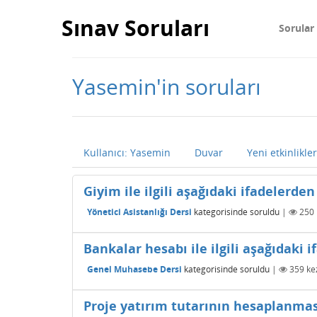
Sınav Soruları
Sorular
Yasemin'in soruları
Kullanıcı: Yasemin
Duvar
Yeni etkinlikler
Giyim ile ilgili aşağıdaki ifadelerde
Yönetici Asistanlığı Dersi
kategorisinde
soruldu
|
250
Bankalar hesabı ile ilgili aşağıdaki 
Genel Muhasebe Dersi
kategorisinde
soruldu
|
359
kez
Proje yatırım tutarının hesaplanmas