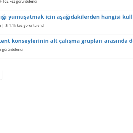
162
kez görüntülendi
ışığı yumuşatmak için aşağıdakilerden hangisi kull
u
|
1.1k
kez görüntülendi
ent konseylerinin alt çalışma grupları arasında d
 görüntülendi