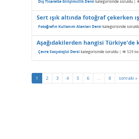
Dış Ticarette Girişimcilik Dersi
kategorisinde
soruldu
|
Sert ışık altında fotoğraf çekerken 
Fotoğrafın Kullanım Alanları Dersi
kategorisinde
soruld
Aşağıdakilerden hangisi Türkiye'de k
Çevre Sosyolojisi Dersi
kategorisinde
soruldu
|
529
kez
1
2
3
4
5
6
...
8
sonraki »