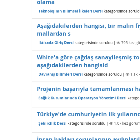
olama
Teknolojinin Bilimsel İlkeleri Dersi
kategorisinde
soruld
Aşağıdakilerden hangisi, bir malın 
mallardan s
İktisada Giriş Dersi
kategorisinde
soruldu
|
795
kez gö
White'a göre çağdaş sanayileşmiş 
aşağıdakilerden hangisid
Davranış Bilimleri Dersi
kategorisinde
soruldu
|
1.1k
k
Projenin başarıyla tamamlanması hal
Sağlık Kurumlarında Operasyon Yönetimi Dersi
kategor
Türkiye'de cumhuriyetin ilk yıllarınd
Şehircilik Dersi
kategorisinde
soruldu
|
1.0k
kez görünt
İnsan hakları sorunlarının aydınlatı