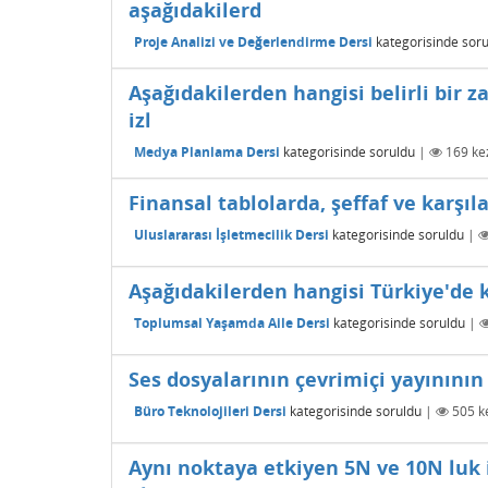
aşağıdakilerd
Proje Analizi ve Değerlendirme Dersi
kategorisinde
soru
Aşağıdakilerden hangisi belirli bir 
izl
Medya Planlama Dersi
kategorisinde
soruldu
|
169
kez
Finansal tablolarda, şeffaf ve karşıla
Uluslararası İşletmecilik Dersi
kategorisinde
soruldu
|
Aşağıdakilerden hangisi Türkiye'de k
Toplumsal Yaşamda Aile Dersi
kategorisinde
soruldu
|
Ses dosyalarının çevrimiçi yayınının y
Büro Teknolojileri Dersi
kategorisinde
soruldu
|
505
ke
Aynı noktaya etkiyen 5N ve 10N luk 