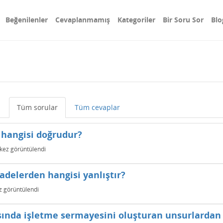
Beğenilenler
Cevaplanmamış
Kategoriler
Bir Soru Sor
Blo
Tüm sorular
Tüm cevaplar
n hangisi doğrudur?
kez görüntülendi
ifadelerden hangisi yanlıştır?
 görüntülendi
ında işletme sermayesini oluşturan unsurlardan 