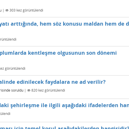
u
|
303
kez görüntülendi
fiyatı arttığında, hem söz konusu maldan hem de d
rüntülendi
toplumlarda kentleşme olgusunun son dönemi
ez görüntülendi
inde edinilecek faydalara ne ad verilir?
isinde
soruldu
|
820
kez görüntülendi
aki şehirleşme ile ilgili aşağıdaki ifadelerden han
ülendi
lması için temel koşul aşağıdakilerden hangisidir