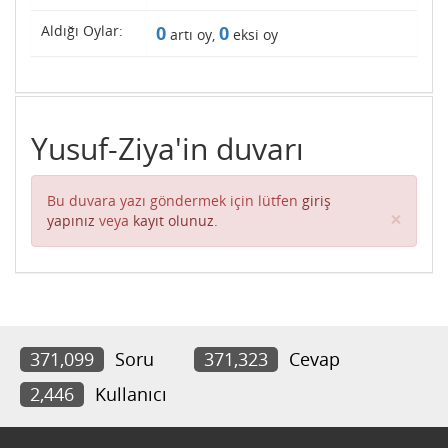
Aldığı Oylar:
0
0
artı oy,
eksi oy
Yusuf-Ziya'in duvarı
Bu duvara yazı göndermek için lütfen
giriş
Clos
×
yapınız
veya
kayıt olunuz
.
371,099
Soru
371,323
Cevap
2,446
Kullanıcı