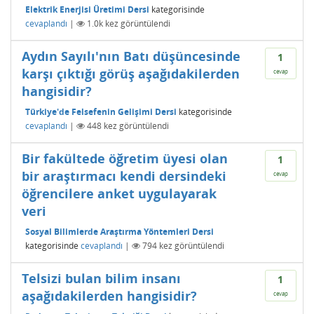
Elektrik Enerjisi Üretimi Dersi
kategorisinde
cevaplandı
|
1.0k
kez görüntülendi
Aydın Sayılı'nın Batı düşüncesinde
1
karşı çıktığı görüş aşağıdakilerden
cevap
hangisidir?
Türkiye'de Felsefenin Gelişimi Dersi
kategorisinde
cevaplandı
|
448
kez görüntülendi
Bir fakültede öğretim üyesi olan
1
bir araştırmacı kendi dersindeki
cevap
öğrencilere anket uygulayarak
veri
Sosyal Bilimlerde Araştırma Yöntemleri Dersi
kategorisinde
cevaplandı
|
794
kez görüntülendi
Telsizi bulan bilim insanı
1
aşağıdakilerden hangisidir?
cevap