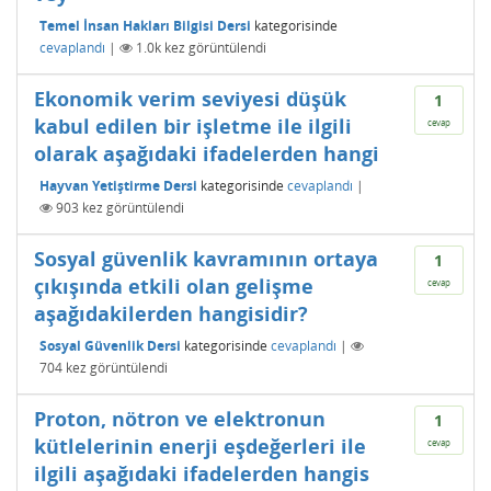
Temel İnsan Hakları Bilgisi Dersi
kategorisinde
cevaplandı
|
1.0k
kez görüntülendi
Ekonomik verim seviyesi düşük
1
kabul edilen bir işletme ile ilgili
cevap
olarak aşağıdaki ifadelerden hangi
Hayvan Yetiştirme Dersi
kategorisinde
cevaplandı
|
903
kez görüntülendi
Sosyal güvenlik kavramının ortaya
1
çıkışında etkili olan gelişme
cevap
aşağıdakilerden hangisidir?
Sosyal Güvenlik Dersi
kategorisinde
cevaplandı
|
704
kez görüntülendi
Proton, nötron ve elektronun
1
kütlelerinin enerji eşdeğerleri ile
cevap
ilgili aşağıdaki ifadelerden hangis