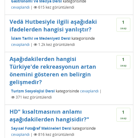
Gastronomi Ve Medya Dersi
kategorisinde
cevaplandı
|
615
kez görüntülendi
Vedâ Hutbesiyle ilgili aşağıdaki
1
ifadelerden hangisi yanlıştır?
cevap
İslam Tarihi ve Medeniyeti Dersi
kategorisinde
cevaplandı
|
1.2k
kez görüntülendi
Aşağıdakilerden hangisi
1
Türkiye'de rekreasyonun artan
cevap
önemini gösteren en belirgin
gelişmedir?
Turizm Sosyolojisi Dersi
kategorisinde
cevaplandı
|
371
kez görüntülendi
HD" kısaltmasının anlamı
1
aşağıdakilerden hangisidir?"
cevap
Sayısal Fotoğraf Makineleri Dersi
kategorisinde
cevaplandı
|
816
kez görüntülendi