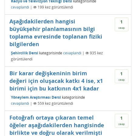
Radyo ve Televizyon Tekniği Dersi
kategorisinde
cevaplandı
|
199
kez görüntülendi
Aşağıdakilerden hangisi
1
büyükşehir planlamasının bilgi
cevap
toplama evresinde toplanan fiziki
bilgilerden
Şehircilik Dersi
kategorisinde
cevaplandı
|
935
kez
görüntülendi
Bir karar değişkeninin birim
1
değeri için oluşacak katkı 4 ise, x1
cevap
birimi için bu katkının 4x1 kadar
Yöneylem Araştırması Dersi
kategorisinde
cevaplandı
|
559
kez görüntülendi
Fotoğrafı ortaya çıkaran temel
1
öğeler aşağıdakilerden hangisinde
cevap
birlikte ve doğru olarak verilmişti