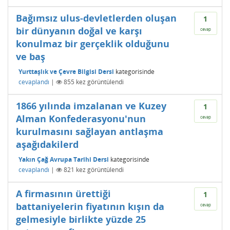
Bağımsız ulus-devletlerden oluşan
1
bir dünyanın doğal ve karşı
cevap
konulmaz bir gerçeklik olduğunu
ve baş
Yurttaşlık ve Çevre Bilgisi Dersi
kategorisinde
cevaplandı
|
855
kez görüntülendi
1866 yılında imzalanan ve Kuzey
1
Alman Konfederasyonu'nun
cevap
kurulmasını sağlayan antlaşma
aşağıdakilerd
Yakın Çağ Avrupa Tarihi Dersi
kategorisinde
cevaplandı
|
821
kez görüntülendi
A firmasının ürettiği
1
battaniyelerin fiyatının kışın da
cevap
gelmesiyle birlikte yüzde 25