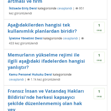
artması ve firm
İktisada Giriş Dersi
kategorisinde
cevaplandı
|
951
kez görüntülendi
Aşağıdakilerden hangisi tek
1
kullanımlık planlardan biridir?
cevap
İşletme Yönetimi Dersi
kategorisinde
cevaplandı
|
433
kez görüntülendi
Memurların yükselme rejimi ile
1
ilgili aşağıdaki ifadelerden hangisi
cevap
yanlıştır?
Kamu Personel Hukuku Dersi
kategorisinde
cevaplandı
|
1.1k
kez görüntülendi
Fransız İnsan ve Vatandaş Hakları
1
Bildirisi'nde herkesi kapsayıcı
cevap
şekilde düzenlenmemiş olan hak
vey