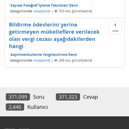
Sayısal Fotoğraf İşleme Teknikleri Dersi
kategorisinde
cevaplandı
|
703
kez görüntülendi
Bildirme ödevlerini yerine
1
getirmeyen mükelleflere verilecek
cevap
olan vergi cezası aşağıdakilerden
hangi
Gayrimenkullerde Vergilendirme Dersi
kategorisinde
cevaplandı
|
288
kez görüntülendi
371,099
Soru
371,323
Cevap
2,446
Kullanıcı
İletişim
Künye