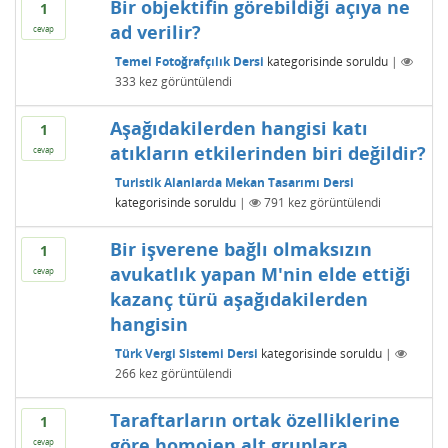
Bir objektifin görebildiği açıya ne
1
ad verilir?
cevap
Temel Fotoğrafçılık Dersi
kategorisinde
soruldu
|
333
kez görüntülendi
Aşağıdakilerden hangisi katı
1
atıkların etkilerinden biri değildir?
cevap
Turistik Alanlarda Mekan Tasarımı Dersi
kategorisinde
soruldu
|
791
kez görüntülendi
Bir işverene bağlı olmaksızın
1
avukatlık yapan M'nin elde ettiği
cevap
kazanç türü aşağıdakilerden
hangisin
Türk Vergi Sistemi Dersi
kategorisinde
soruldu
|
266
kez görüntülendi
Taraftarların ortak özelliklerine
1
göre homojen alt gruplara
cevap