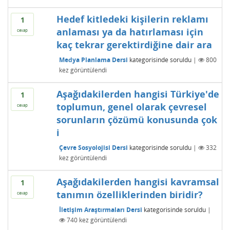
Hedef kitledeki kişilerin reklamı
1
anlaması ya da hatırlaması için
cevap
kaç tekrar gerektirdiğine dair ara
Medya Planlama Dersi
kategorisinde
soruldu
|
800
kez görüntülendi
Aşağıdakilerden hangisi Türkiye'de
1
toplumun, genel olarak çevresel
cevap
sorunların çözümü konusunda çok
i
Çevre Sosyolojisi Dersi
kategorisinde
soruldu
|
332
kez görüntülendi
Aşağıdakilerden hangisi kavramsal
1
tanımın özelliklerinden biridir?
cevap
İletişim Araştırmaları Dersi
kategorisinde
soruldu
|
740
kez görüntülendi