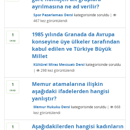
ayrılmasına ne ad verilir?
Spor Pazarlaması Dersi
kategorisinde
soruldu
|
467
kez görüntülendi
1985 yılında Granada da Avrupa
1
konseyine üye ülkeler tarafından
cevap
kabul edilen ve Türkiye Büyük
Millet
Kültürel Miras Mevzuatı Dersi
kategorisinde
soruldu
|
298
kez görüntülendi
Memur atamalarına ilişkin
1
aşağıdaki ifadelerden hangisi
cevap
yanlıştır?
Memur Hukuku Dersi
kategorisinde
soruldu
|
668
kez görüntülendi
Aşağıdakilerden hangisi kadınların
1