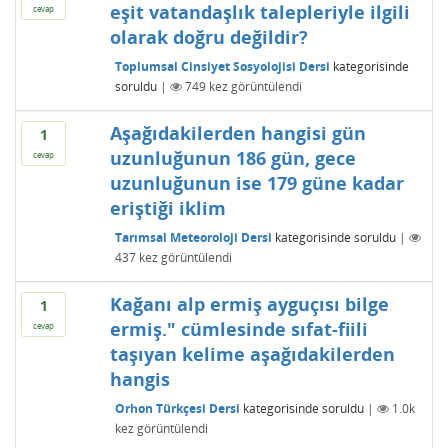
eşit vatandaşlık talepleriyle ilgili
cevap
olarak doğru değildir?
Toplumsal Cinsiyet Sosyolojisi Dersi
kategorisinde
soruldu
|
749
kez görüntülendi
Aşağıdakilerden hangisi gün
1
uzunluğunun 186 gün, gece
cevap
uzunluğunun ise 179 güne kadar
eriştiği iklim
Tarımsal Meteoroloji Dersi
kategorisinde
soruldu
|
437
kez görüntülendi
Kağanı alp ermiş ayguçısı bilge
1
ermiş." cümlesinde sıfat-fiili
cevap
taşıyan kelime aşağıdakilerden
hangis
Orhon Türkçesi Dersi
kategorisinde
soruldu
|
1.0k
kez görüntülendi