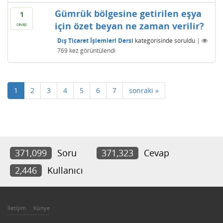
Gümrük bölgesine getirilen eşya
1
için özet beyan ne zaman verilir?
cevap
Dış Ticaret İşlemleri Dersi
kategorisinde
soruldu
|
769
kez görüntülendi
1
2
3
4
5
6
7
sonraki »
371,099
Soru
371,323
Cevap
2,446
Kullanıcı
İletişim
Künye