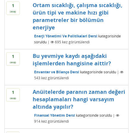
Ortam sıcaklığı, çalışma sıcaklığı,
1
ürün tipi ve makine hızı gibi
cevap
parametreler bir bölümün
enerjiye
Enerji Yönetimi Ve Politikalari Dersi
kategorisinde
soruldu
|
695
kez görüntülendi
Bu yevmiye kaydı aşağıdaki
1
işlemlerden hangisine aittir?
cevap
Envanter ve Bilanço Dersi
kategorisinde
soruldu
|
543
kez görüntülendi
Anüitelerde paranın zaman değeri
1
hesaplamaları hangi varsayım
cevap
altında yapılır?
Finansal Yönetim Dersi
kategorisinde
soruldu
|
914
kez görüntülendi