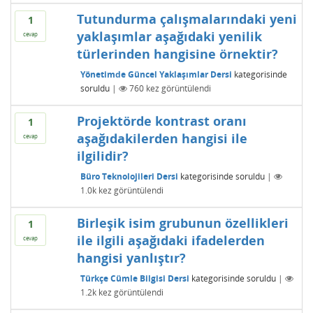
Tutundurma çalışmalarındaki yeni
1
yaklaşımlar aşağıdaki yenilik
cevap
türlerinden hangisine örnektir?
Yönetimde Güncel Yaklaşımlar Dersi
kategorisinde
soruldu
|
760
kez görüntülendi
Projektörde kontrast oranı
1
aşağıdakilerden hangisi ile
cevap
ilgilidir?
Büro Teknolojileri Dersi
kategorisinde
soruldu
|
1.0k
kez görüntülendi
Birleşik isim grubunun özellikleri
1
ile ilgili aşağıdaki ifadelerden
cevap
hangisi yanlıştır?
Türkçe Cümle Bilgisi Dersi
kategorisinde
soruldu
|
1.2k
kez görüntülendi