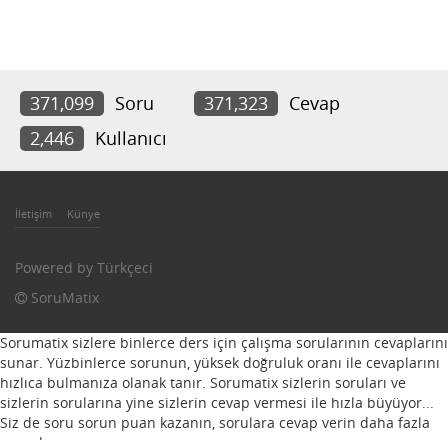
371,099
Soru
371,323
Cevap
2,446
Kullanıcı
İletişim
Künye
Powered by
Türkçeci
SoruMatix
Sorumatix sizlere binlerce ders için çalışma sorularının cevaplarını
sunar. Yüzbinlerce sorunun, yüksek doğruluk oranı ile cevaplarını
hızlıca bulmanıza olanak tanır. Sorumatix sizlerin soruları ve
sizlerin sorularına yine sizlerin cevap vermesi ile hızla büyüyor...
Siz de soru sorun puan kazanın, sorulara cevap verin daha fazla
puan kazanın...