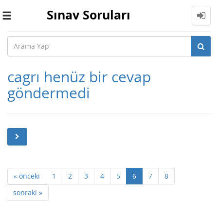
Sınav Soruları
Toggle
navigation
cagrı henüz bir cevap
göndermedi
« önceki
1
2
3
4
5
6
7
8
sonraki »