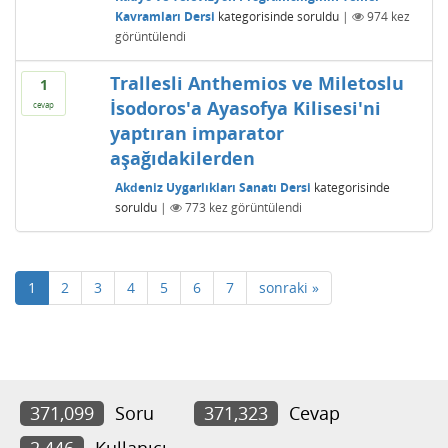
Kavramları Dersi
kategorisinde
soruldu
|
974
kez
görüntülendi
Trallesli Anthemios ve Miletoslu
1
İsodoros'a Ayasofya Kilisesi'ni
cevap
yaptıran imparator
aşağıdakilerden
Akdeniz Uygarlıkları Sanatı Dersi
kategorisinde
soruldu
|
773
kez görüntülendi
1
2
3
4
5
6
7
sonraki »
371,099
Soru
371,323
Cevap