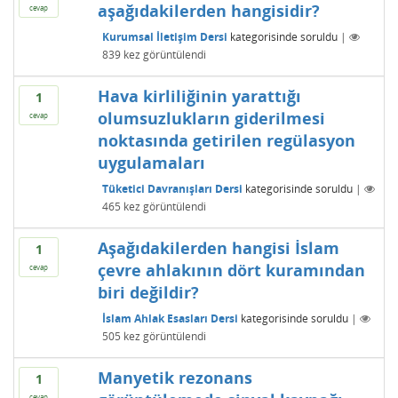
aşağıdakilerden hangisidir?
cevap
Kurumsal İletişim Dersi
kategorisinde
soruldu
|
839
kez görüntülendi
Hava kirliliğinin yarattığı
1
olumsuzlukların giderilmesi
cevap
noktasında getirilen regülasyon
uygulamaları
Tüketici Davranışları Dersi
kategorisinde
soruldu
|
465
kez görüntülendi
Aşağıdakilerden hangisi İslam
1
çevre ahlakının dört kuramından
cevap
biri değildir?
İslam Ahlak Esasları Dersi
kategorisinde
soruldu
|
505
kez görüntülendi
Manyetik rezonans
1
cevap