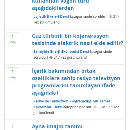
kullanılan vagon türü
aşağıdakilerden
Lojistik İlkeleri Dersi
kategorisinde
soruldu
|
217
kez görüntülendi
Gaz türbinli bir kojenerasyon
1
tesisinde elektrik nasıl elde edilir?
cevap
Sanayide Enerji Ekonomisi Dersi
kategorisinde
soruldu
|
217
kez görüntülendi
İçerik bakımından ortak
1
özelliklere sahip radyo televizyon
cevap
programlarını tanımlayan ifade
aşağıdakil
Radyo ve Televizyon Programcılığının Temel
Kavramları Dersi
kategorisinde
soruldu
|
365
kez
görüntülendi
Ayna imajın tanımı
1