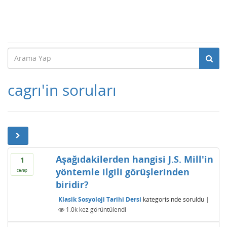
cagrı'in soruları
Aşağıdakilerden hangisi J.S. Mill'in
1
yöntemle ilgili görüşlerinden
cevap
biridir?
Klasik Sosyoloji Tarihi Dersi
kategorisinde
soruldu
|
1.0k
kez görüntülendi