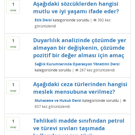
Aşağıdaki sözcüklerden hangisi
1
mutlu ve iyi yaşamı ifade eder?
cevap
Etik Dersi
kategorisinde
soruldu
|
392
kez
görüntülendi
Duyarlılık analizinde çözümde yer
1
almayan bir değişkenin, çözümde
cevap
pozitif bir değer alması için amaç
Sağlık Kurumlarında Operasyon Yönetimi Dersi
kategorisinde
soruldu
|
267
kez görüntülendi
Aşağıdaki ceza türlerinden hangisi
1
meslek mensubuna verilmez?
cevap
Muhasebe ve Hukuk Dersi
kategorisinde
soruldu
|
657
kez görüntülendi
Tehlikeli madde sınıfından petrol
1
ve türevi sıvıları taşımada
cevap