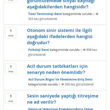
görüntülemede sinyal kaynağı
aşağıdakilerden hangisidir?
Tıbbi Terminoloji Dersi
kategorisinde
soruldu
|
563
kez görüntülendi
Otonom sinir sistemi ile ilgili
1
aşağıdaki ifadelerden hangisi
cevap
doğrudur?
Psikoloji Dersi
kategorisinde
soruldu
|
898
kez
görüntülendi
Acil durum tatbikatları için
1
senaryo neden önemlidir?
cevap
Acil Durum Bilgisi Ve Yönetimine Giriş Dersi
kategorisinde
soruldu
|
300
kez görüntülendi
Sesin saniyede yaptığı titreşime
1
ne ad verilir?
cevap
Radyo ve Televizyon Programcılığının Temel