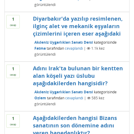
görüntülendi
Diyarbakır'da yazılıp resimlenen,
1
ilginç alet ve mekanik eşyaların
cevap
çizimlerini içeren eser aşağıdaki
Akdeniz Uygarlıkları Sanatı Dersi
kategorisinde
Fatma
tarafından
cevaplandı
|
1.1k
kez
görüntülendi
Adını Irak'ta bulunan bir kentten
1
alan köşeli yazı üslubu
cevap
aşağıdakilerden hangisidir?
Akdeniz Uygarlıkları Sanatı Dersi
kategorisinde
Ozlem
tarafından
cevaplandı
|
585
kez
görüntülendi
Aşağıdakilerden hangisi Bizans
1
sanatının son dönemine adını
cevap
veren hanedanlıktır?