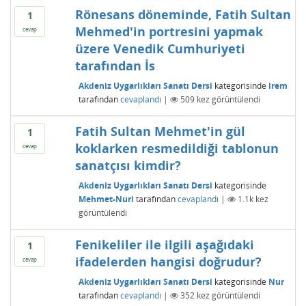
Rönesans döneminde, Fatih Sultan
1
Mehmed'in portresini yapmak
cevap
üzere Venedik Cumhuriyeti
tarafından İs
Akdeniz Uygarlıkları Sanatı Dersi
kategorisinde
irem
tarafından
cevaplandı
|
509
kez görüntülendi
Fatih Sultan Mehmet'in gül
1
koklarken resmedildiği tablonun
cevap
sanatçısı kimdir?
Akdeniz Uygarlıkları Sanatı Dersi
kategorisinde
Mehmet-Nuri
tarafından
cevaplandı
|
1.1k
kez
görüntülendi
Fenikeliler ile ilgili aşağıdaki
1
ifadelerden hangisi doğrudur?
cevap
Akdeniz Uygarlıkları Sanatı Dersi
kategorisinde
Nur
tarafından
cevaplandı
|
352
kez görüntülendi