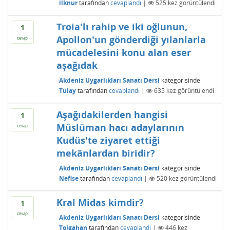
ilknur
tarafından
cevaplandı
|
525
kez görüntülendi
Troia'lı rahip ve iki oğlunun,
1
Apollon'un gönderdiği yılanlarla
cevap
mücadelesini konu alan eser
aşağıdak
Akdeniz Uygarlıkları Sanatı Dersi
kategorisinde
Tulay
tarafından
cevaplandı
|
635
kez görüntülendi
Aşağıdakilerden hangisi
1
Müslüman hacı adaylarının
cevap
Kudüs'te ziyaret ettiği
mekânlardan biridir?
Akdeniz Uygarlıkları Sanatı Dersi
kategorisinde
Nefise
tarafından
cevaplandı
|
520
kez görüntülendi
Kral Midas kimdir?
1
cevap
Akdeniz Uygarlıkları Sanatı Dersi
kategorisinde
Tolgahan
tarafından
cevaplandı
|
446
kez