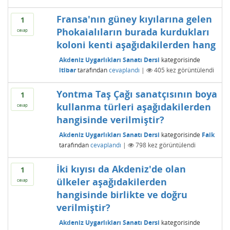
Fransa'nın güney kıyılarına gelen
1
Phokaialıların burada kurdukları
cevap
koloni kenti aşağıdakilerden hang
Akdeniz Uygarlıkları Sanatı Dersi
kategorisinde
itibar
tarafından
cevaplandı
|
405
kez görüntülendi
Yontma Taş Çağı sanatçısının boya
1
kullanma türleri aşağıdakilerden
cevap
hangisinde verilmiştir?
Akdeniz Uygarlıkları Sanatı Dersi
kategorisinde
Faik
tarafından
cevaplandı
|
798
kez görüntülendi
İki kıyısı da Akdeniz'de olan
1
ülkeler aşağıdakilerden
cevap
hangisinde birlikte ve doğru
verilmiştir?
Akdeniz Uygarlıkları Sanatı Dersi
kategorisinde