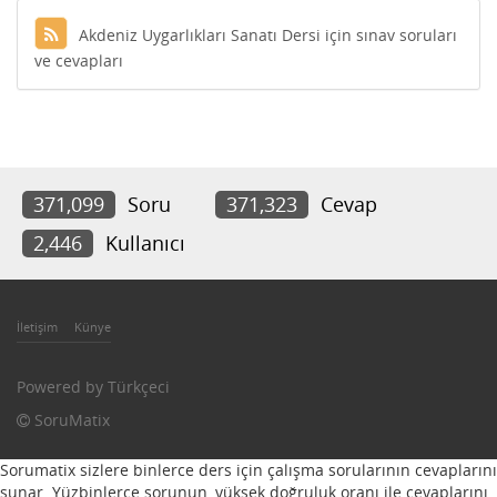
Akdeniz Uygarlıkları Sanatı Dersi için sınav soruları
ve cevapları
371,099
Soru
371,323
Cevap
2,446
Kullanıcı
İletişim
Künye
Powered by
Türkçeci
SoruMatix
Sorumatix sizlere binlerce ders için çalışma sorularının cevaplarını
sunar. Yüzbinlerce sorunun, yüksek doğruluk oranı ile cevaplarını