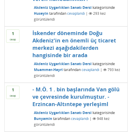
Akdeniz Uygarlıkları Sanatı Dersi
kategorisinde
Huseyin
tarafından
cevaplandı
|
293
kez
görüntülendi
İskender döneminde Doğu
1
Akdeniz'in en önemli üç ticaret
cevap
merkezi aşağıdakilerden
hangisinde bir arada
Akdeniz Uygarlıkları Sanatı Dersi
kategorisinde
Muammer-Hayri
tarafından
cevaplandı
|
793
kez
görüntülendi
- M.Ö. 1 . bin başlarında Van gölü
1
ve çevresinde kurulmuştur. -
cevap
Erzincan-Altıntepe yerleşiml
Akdeniz Uygarlıkları Sanatı Dersi
kategorisinde
Bunyamin
tarafından
cevaplandı
|
948
kez
görüntülendi