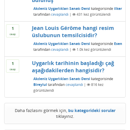
bulunuş
Akdeniz Uygarlıkları Sanatı Dersi
kategorisinde
ilker
tarafından
cevaplandı
|
431
kez görüntülendi
Jean Louis Gérôme hangi resim
1
üslubunun temsilcisidir?
cevap
Akdeniz Uygarlıkları Sanatı Dersi
kategorisinde
Esen
tarafından
cevaplandı
|
1.0k
kez görüntülendi
Uygarlık tarihinin başladığı çağ
1
aşağıdakilerden hangisidir?
cevap
Akdeniz Uygarlıkları Sanatı Dersi
kategorisinde
Bireylul
tarafından
cevaplandı
|
816
kez
görüntülendi
Daha fazlasını görmek için,
bu kategorideki sorular
tıklayınız.