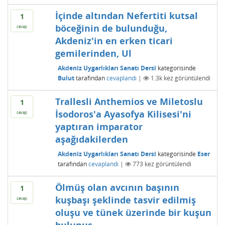
İçinde altından Nefertiti kutsal
1
böceğinin de bulunduğu,
cevap
Akdeniz'in en erken ticari
gemilerinden, Ul
Akdeniz Uygarlıkları Sanatı Dersi
kategorisinde
Bulut
tarafından
cevaplandı
|
1.3k
kez görüntülendi
Trallesli Anthemios ve Miletoslu
1
İsodoros'a Ayasofya Kilisesi'ni
cevap
yaptıran imparator
aşağıdakilerden
Akdeniz Uygarlıkları Sanatı Dersi
kategorisinde
Eser
tarafından
cevaplandı
|
773
kez görüntülendi
Ölmüş olan avcının başının
1
kuşbaşı şeklinde tasvir edilmiş
cevap
oluşu ve tünek üzerinde bir kuşun