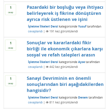
Pazardaki bir boşluğu veya ihtiyacı
1
belirleyerek iş fikrine dönüştüren
cevap
ayrıca risk üstlenen ve işini
İşletme İlkeleri Dersi
kategorisinde
Yusuf
tarafından
cevaplandı
|
191
kez görüntülendi
Sonuçlar ve kararlardaki fikir
1
birliği ile ekonomik çıkarlara karşı
cevap
sosyal ve refah talepleri arasın
İşletme İlkeleri Dersi
kategorisinde
Ayse
tarafından
cevaplandı
|
442
kez görüntülendi
Sanayi Devriminin en önemli
1
sonuçlarından biri aşağıdakilerden
cevap
hangisidir?
İşletme İlkeleri Dersi
kategorisinde
Deram
tarafından
cevaplandı
|
811
kez görüntülendi