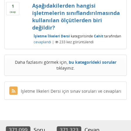
Aşağıdakilerden hangisi
1
işletmelerin sınıflandırılmasında
cevap
kullanılan ölçütlerden biri
değildir?
İşletme İlkeleri Dersi
kategorisinde
Cahit
tarafından
cevaplandı
|
233
kez görüntülendi
Daha fazlasını görmek için,
bu kategorideki sorular
tıklayınız.
İşletme İlkeleri Dersi için sınav soruları ve cevapları
371,099
Soru
371,323
Cevap