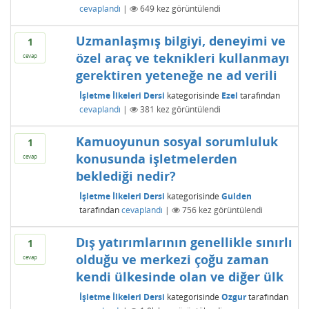
cevaplandı
|
649
kez görüntülendi
Uzmanlaşmış bilgiyi, deneyimi ve
1
özel araç ve teknikleri kullanmayı
cevap
gerektiren yeteneğe ne ad verili
İşletme İlkeleri Dersi
kategorisinde
Ezel
tarafından
cevaplandı
|
381
kez görüntülendi
Kamuoyunun sosyal sorumluluk
1
konusunda işletmelerden
cevap
beklediği nedir?
İşletme İlkeleri Dersi
kategorisinde
Gulden
tarafından
cevaplandı
|
756
kez görüntülendi
Dış yatırımlarının genellikle sınırlı
1
olduğu ve merkezi çoğu zaman
cevap
kendi ülkesinde olan ve diğer ülk
İşletme İlkeleri Dersi
kategorisinde
Ozgur
tarafından