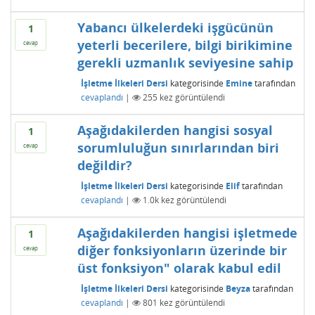
Yabancı ülkelerdeki işgücünün
1
yeterli becerilere, bilgi birikimine
cevap
gerekli uzmanlık seviyesine sahip
İşletme İlkeleri Dersi
kategorisinde
Emine
tarafından
cevaplandı
|
255
kez görüntülendi
Aşağıdakilerden hangisi sosyal
1
sorumluluğun sınırlarından biri
cevap
değildir?
İşletme İlkeleri Dersi
kategorisinde
Elif
tarafından
cevaplandı
|
1.0k
kez görüntülendi
Aşağıdakilerden hangisi işletmede
1
diğer fonksiyonların üzerinde bir
cevap
üst fonksiyon" olarak kabul edil
İşletme İlkeleri Dersi
kategorisinde
Beyza
tarafından
cevaplandı
|
801
kez görüntülendi