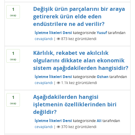
Değişik ürün parçalarını bir araya
1
getirerek ürün elde eden
cevap
endüstrilere ne ad verilir?
İşletme İlkeleri Dersi
kategorisinde
Yusuf
tarafından
cevaplandı
|
873
kez görüntülendi
Kârlılık, rekabet ve akılcılık
1
olgularını dikkate alan ekonomik
cevap
sistem aşağıdakilerden hangisidir?
İşletme İlkeleri Dersi
kategorisinde
Ozhan
tarafından
cevaplandı
|
1.1k
kez görüntülendi
Aşağıdakilerden hangisi
1
işletmenin özelliklerinden biri
cevap
değildir?
İşletme İlkeleri Dersi
kategorisinde
Ali
tarafından
cevaplandı
|
370
kez görüntülendi