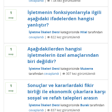
cevaplandı
|
1.0k
kez görüntülendi
İşletmenin fonksiyonlarıyla ilgili
1
aşağıdaki ifadelerden hangisi
cevap
yanlıştır?
İşletme İlkeleri Dersi
kategorisinde
Hilal
tarafından
cevaplandı
|
822
kez görüntülendi
Aşağıdakilerden hangisi
1
işletmelerin özel amaçlarından
cevap
biri değildir?
İşletme İlkeleri Dersi
kategorisinde
Muberra
tarafından
cevaplandı
|
307
kez görüntülendi
Sonuçlar ve kararlardaki fikir
1
birliği ile ekonomik çıkarlara karşı
cevap
sosyal ve refah talepleri arasın
İşletme İlkeleri Dersi
kategorisinde
Burak
tarafından
cevaplandı
|
837
kez görüntülendi