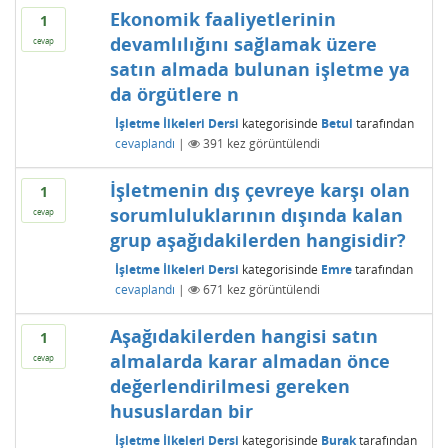
Ekonomik faaliyetlerinin
1
devamlılığını sağlamak üzere
cevap
satın almada bulunan işletme ya
da örgütlere n
İşletme İlkeleri Dersi
kategorisinde
Betul
tarafından
cevaplandı
|
391
kez görüntülendi
İşletmenin dış çevreye karşı olan
1
sorumluluklarının dışında kalan
cevap
grup aşağıdakilerden hangisidir?
İşletme İlkeleri Dersi
kategorisinde
Emre
tarafından
cevaplandı
|
671
kez görüntülendi
Aşağıdakilerden hangisi satın
1
almalarda karar almadan önce
cevap
değerlendirilmesi gereken
hususlardan bir
İşletme İlkeleri Dersi
kategorisinde
Burak
tarafından