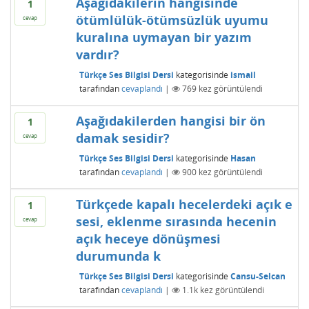
Aşağıdakilerin hangisinde
1
ötümlülük-ötümsüzlük uyumu
cevap
kuralına uymayan bir yazım
vardır?
Türkçe Ses Bilgisi Dersi
kategorisinde
ismail
tarafından
cevaplandı
|
769
kez görüntülendi
Aşağıdakilerden hangisi bir ön
1
damak sesidir?
cevap
Türkçe Ses Bilgisi Dersi
kategorisinde
Hasan
tarafından
cevaplandı
|
900
kez görüntülendi
Türkçede kapalı hecelerdeki açık e
1
sesi, eklenme sırasında hecenin
cevap
açık heceye dönüşmesi
durumunda k
Türkçe Ses Bilgisi Dersi
kategorisinde
Cansu-Selcan
tarafından
cevaplandı
|
1.1k
kez görüntülendi