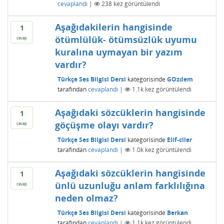
cevaplandı
|
238
kez görüntülendi
Aşağıdakilerin hangisinde
1
ötümlülük- ötümsüzlük uyumu
cevap
kuralına uymayan bir yazım
vardır?
Türkçe Ses Bilgisi Dersi
kategorisinde
GOzdem
tarafından
cevaplandı
|
1.1k
kez görüntülendi
Aşağıdaki sözcüklerin hangisinde
1
göçüşme olayı vardır?
cevap
Türkçe Ses Bilgisi Dersi
kategorisinde
Elif-ciler
tarafından
cevaplandı
|
1.0k
kez görüntülendi
Aşağıdaki sözcüklerin hangisinde
1
ünlü uzunluğu anlam farklılığına
cevap
neden olmaz?
Türkçe Ses Bilgisi Dersi
kategorisinde
Berkan
tarafından
cevaplandı
|
1.1k
kez görüntülendi