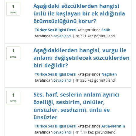
Aşağıdaki sözcüklerden hangisi
1
ünlü ile başlayan bir ek aldığında
cevap
ötümsüzlüğünü korur?
Türkçe Ses Bilgisi Dersi
kategorisinde
Salih
tarafından
cevaplandı
|
721
kez görüntülendi
Aşağıdakilerden hangisi, vurgu ile
1
anlamı değişebilecek sözcüklerden
cevap
biri değildir?
Türkçe Ses Bilgisi Dersi
kategorisinde
Nagihan
tarafından
cevaplandı
|
326
kez görüntülendi
Ses, harf, seslerin anlam ayırıcı
1
özelliği, sesbirim, ünlüler,
cevap
ünsüzler, sesdizimi, ünlü ve
ünsüzler
Türkçe Ses Bilgisi Dersi
kategorisinde
Arda-Nermin
tarafından
cevaplandı
|
1.1k
kez görüntülendi