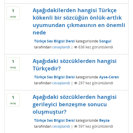
Aşağıdakilerden hangisi Türkçe
1
kökenli bir sözcüğün önlük-artlık
cevap
uyumundan çıkmasının en önemli
nede
Türkçe Ses Bilgisi Dersi
kategorisinde
Songul
tarafından
cevaplandı
|
636
kez görüntülendi
Aşağıdaki sözcüklerden hangisi
1
Türkçedir?
cevap
Türkçe Ses Bilgisi Dersi
kategorisinde
Ayse-Ceren
tarafından
cevaplandı
|
297
kez görüntülendi
Aşağıdaki sözcüklerden hangisi
1
gerileyici benzeşme sonucu
cevap
oluşmuştur?
Türkçe Ses Bilgisi Dersi
kategorisinde
Beyza
tarafından
cevaplandı
|
597
kez görüntülendi