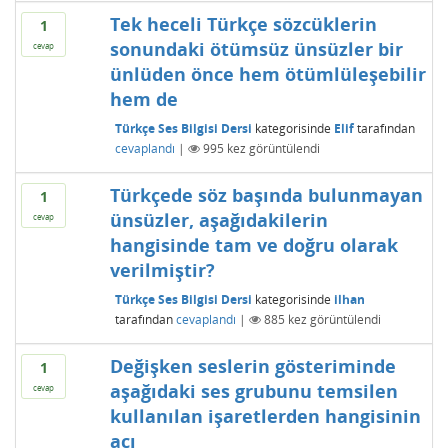
Tek heceli Türkçe sözcüklerin
1
sonundaki ötümsüz ünsüzler bir
cevap
ünlüden önce hem ötümlüleşebilir
hem de
Türkçe Ses Bilgisi Dersi
kategorisinde
Elif
tarafından
cevaplandı
|
995
kez görüntülendi
Türkçede söz başında bulunmayan
1
ünsüzler, aşağıdakilerin
cevap
hangisinde tam ve doğru olarak
verilmiştir?
Türkçe Ses Bilgisi Dersi
kategorisinde
ilhan
tarafından
cevaplandı
|
885
kez görüntülendi
Değişken seslerin gösteriminde
1
aşağıdaki ses grubunu temsilen
cevap
kullanılan işaretlerden hangisinin
açı