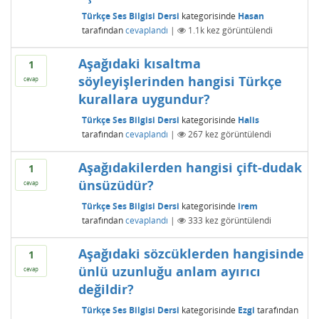
Türkçe Ses Bilgisi Dersi
kategorisinde
Hasan
tarafından
cevaplandı
|
1.1k
kez görüntülendi
Aşağıdaki kısaltma
1
söyleyişlerinden hangisi Türkçe
cevap
kurallara uygundur?
Türkçe Ses Bilgisi Dersi
kategorisinde
Halis
tarafından
cevaplandı
|
267
kez görüntülendi
Aşağıdakilerden hangisi çift-dudak
1
ünsüzüdür?
cevap
Türkçe Ses Bilgisi Dersi
kategorisinde
irem
tarafından
cevaplandı
|
333
kez görüntülendi
Aşağıdaki sözcüklerden hangisinde
1
ünlü uzunluğu anlam ayırıcı
cevap
değildir?
Türkçe Ses Bilgisi Dersi
kategorisinde
Ezgi
tarafından