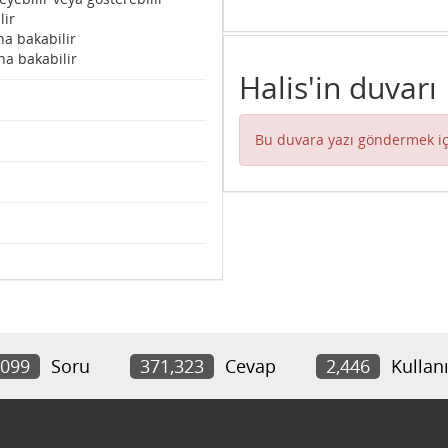
lir
na bakabilir
na bakabilir
Halis'in duvarı
Bu duvara yazı göndermek iç
,099
Soru
371,323
Cevap
2,446
Kullanı