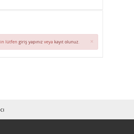
Close
×
in lütfen
giriş yapınız
veya
kayıt olunuz
.
cı