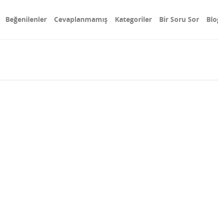
Beğenilenler
Cevaplanmamış
Kategoriler
Bir Soru Sor
Blo