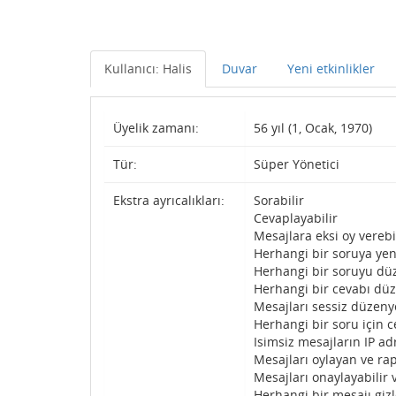
Kullanıcı: Halis
Duvar
Yeni etkinlikler
Üyelik zamanı:
56 yıl (1, Ocak, 1970)
Tür:
Süper Yönetici
Ekstra ayrıcalıkları:
Sorabilir
Cevaplayabilir
Mesajlara eksi oy verebi
Herhangi bir soruya yen
Herhangi bir soruyu düz
Herhangi bir cevabı düz
Mesajları sessiz düzenye
Herhangi bir soru için c
Isimsiz mesajların IP adr
Mesajları oylayan ve rap
Mesajları onaylayabilir 
Herhangi bir mesajı gizl