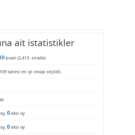
ına ait istatistikler
10
puan (
2,413
. sırada)
109
tanesi en iyi cevap seçildi)
ap
0
 oy,
eksi oy
0
 oy,
eksi oy