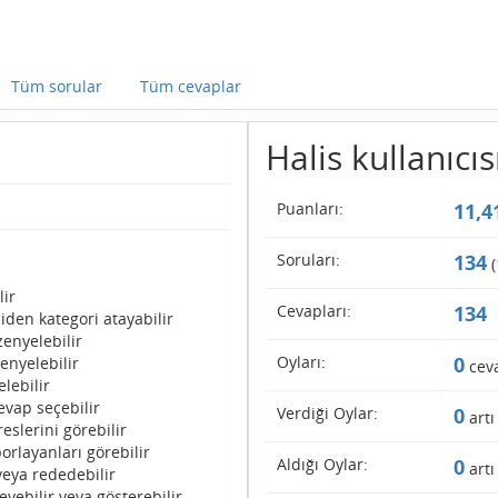
Tüm sorular
Tüm cevaplar
Halis kullanıcıs
Puanları:
11,4
Soruları:
134
(
lir
Cevapları:
134
iden kategori atayabilir
enyelebilir
Oyları:
0
enyelebilir
cev
lebilir
evap seçebilir
Verdiği Oylar:
0
artı
eslerini görebilir
orlayanları görebilir
Aldığı Oylar:
0
artı
veya rededebilir
eyebilir veya gösterebilir