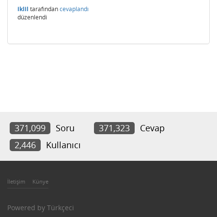
iklil
tarafından
cevaplandı
düzenlendi
371,099
Soru
371,323
Cevap
2,446
Kullanıcı
İletişim
Künye
Powered by
Türkçeci