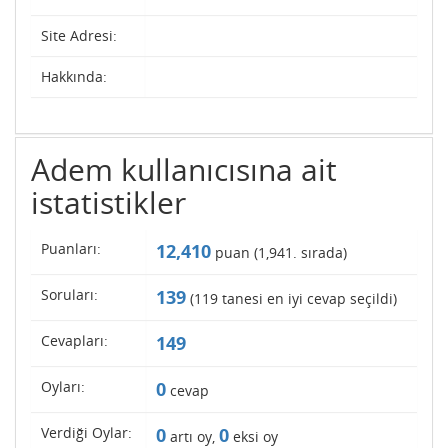
Site Adresi:
Hakkında:
Adem kullanıcısına ait
istatistikler
Puanları:
12,410
puan (
1,941
. sırada)
Soruları:
139
(
119
tanesi en iyi cevap seçildi)
Cevapları:
149
Oyları:
0
cevap
Verdiği Oylar:
0
0
artı oy,
eksi oy