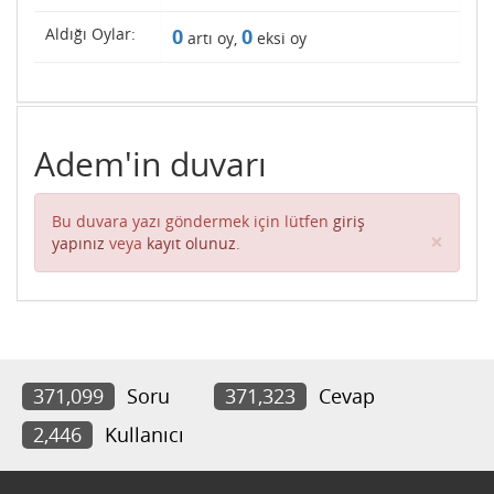
Aldığı Oylar:
0
0
artı oy,
eksi oy
Adem'in duvarı
Bu duvara yazı göndermek için lütfen
giriş
Clos
×
yapınız
veya
kayıt olunuz
.
371,099
Soru
371,323
Cevap
2,446
Kullanıcı