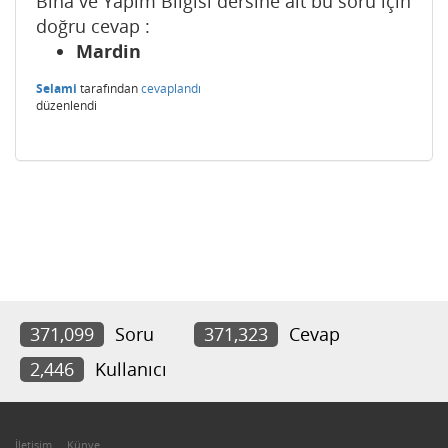
Bina ve Yapım Bilgisi dersine ait bu soru için
doğru cevap :
Mardin
Selami
tarafından
cevaplandı
düzenlendi
371,099
Soru
371,323
Cevap
2,446
Kullanıcı
İletişim
Künye