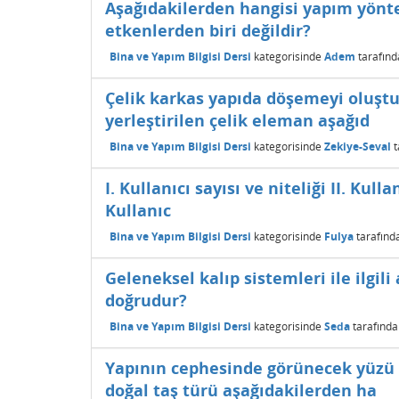
Aşağıdakilerden hangisi yapım yönt
etkenlerden biri değildir?
Bina ve Yapım Bilgisi Dersi
kategorisinde
Adem
tarafın
Çelik karkas yapıda döşemeyi oluştur
yerleştirilen çelik eleman aşağıd
Bina ve Yapım Bilgisi Dersi
kategorisinde
Zekiye-Seval
t
I. Kullanıcı sayısı ve niteliği II. Kull
Kullanıc
Bina ve Yapım Bilgisi Dersi
kategorisinde
Fulya
tarafınd
Geleneksel kalıp sistemleri ile ilgil
doğrudur?
Bina ve Yapım Bilgisi Dersi
kategorisinde
Seda
tarafınd
Yapının cephesinde görünecek yüzü 
doğal taş türü aşağıdakilerden ha