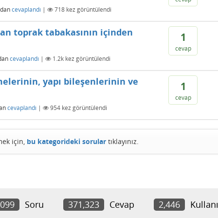
ndan
cevaplandı
|
718
kez görüntülendi
yan toprak tabakasının içinden
1
cevap
dan
cevaplandı
|
1.2k
kez görüntülendi
lerinin, yapı bileşenlerinin ve
1
cevap
dan
cevaplandı
|
954
kez görüntülendi
mek için,
bu kategorideki sorular
tıklayınız.
,099
Soru
371,323
Cevap
2,446
Kullanı