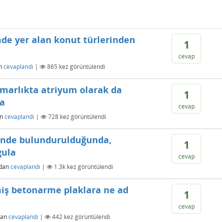
mde yer alan konut türlerinden
1
cevap
n
cevaplandı
|
865
kez görüntülendi
imarlıkta atriyum olarak da
1
ya
cevap
an
cevaplandı
|
728
kez görüntülendi
önünde bulundurulduğunda,
1
gula
cevap
ndan
cevaplandı
|
1.3k
kez görüntülendi
lmiş betonarme plaklara ne ad
1
cevap
dan
cevaplandı
|
442
kez görüntülendi