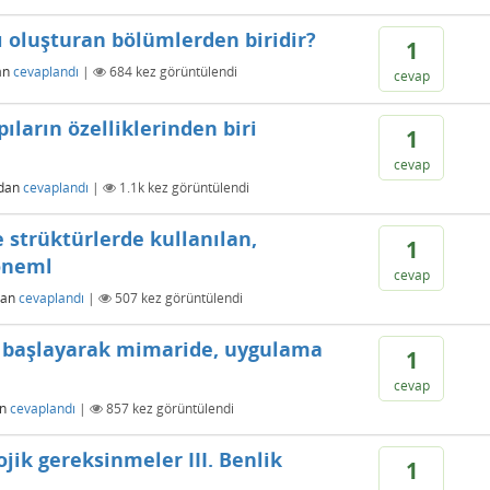
ı oluşturan bölümlerden biridir?
1
an
cevaplandı
|
684
kez görüntülendi
cevap
ıların özelliklerinden biri
1
cevap
ndan
cevaplandı
|
1.1k
kez görüntülendi
strüktürlerde kullanılan,
1
öneml
cevap
dan
cevaplandı
|
507
kez görüntülendi
n başlayarak mimaride, uygulama
1
cevap
an
cevaplandı
|
857
kez görüntülendi
ojik gereksinmeler III. Benlik
1