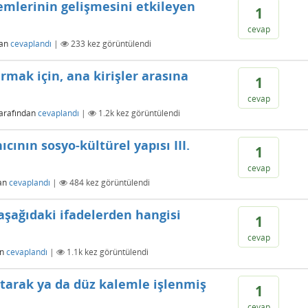
emlerinin gelişmesini etkileyen
1
cevap
dan
cevaplandı
|
233
kez görüntülendi
mak için, ana kirişler arasına
1
cevap
arafından
cevaplandı
|
1.2k
kez görüntülendi
anıcının sosyo-kültürel yapısı III.
1
cevap
an
cevaplandı
|
484
kez görüntülendi
i aşağıdaki ifadelerden hangisi
1
cevap
an
cevaplandı
|
1.1k
kez görüntülendi
tarak ya da düz kalemle işlenmiş
1
cevap