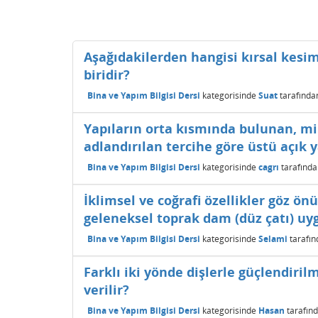
Aşağıdakilerden hangisi kırsal kesi
biridir?
Bina ve Yapım Bilgisi Dersi
kategorisinde
Suat
tarafında
Yapıların orta kısmında bulunan, m
adlandırılan tercihe göre üstü açık 
Bina ve Yapım Bilgisi Dersi
kategorisinde
cagrı
tarafınd
İklimsel ve coğrafi özellikler göz 
geleneksel toprak dam (düz çatı) uy
Bina ve Yapım Bilgisi Dersi
kategorisinde
Selami
tarafı
Farklı iki yönde dişlerle güçlendiri
verilir?
Bina ve Yapım Bilgisi Dersi
kategorisinde
Hasan
tarafın