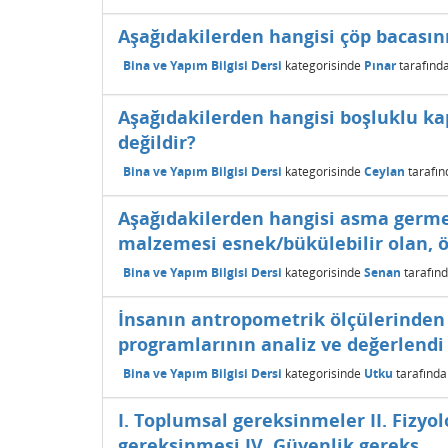
Aşağıdakilerden hangisi çöp bacasın
Bina ve Yapım Bilgisi Dersi
kategorisinde
Pınar
tarafınd
Aşağıdakilerden hangisi boşluklu kap
değildir?
Bina ve Yapım Bilgisi Dersi
kategorisinde
Ceylan
tarafı
Aşağıdakilerden hangisi asma germe 
malzemesi esnek/bükülebilir olan, 
Bina ve Yapım Bilgisi Dersi
kategorisinde
Senan
tarafın
İnsanın antropometrik ölçülerinde
programlarının analiz ve değerlendi
Bina ve Yapım Bilgisi Dersi
kategorisinde
Utku
tarafınd
I. Toplumsal gereksinmeler II. Fizyol
gereksinmesi IV. Güvenlik gereks