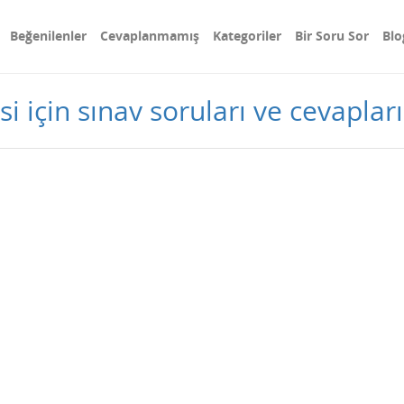
Beğenilenler
Cevaplanmamış
Kategoriler
Bir Soru Sor
Blo
i için sınav soruları ve cevapları