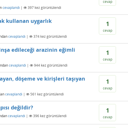
cevap
an
cevaplandı
|
397
kez görüntülendi
ak kullanan uygarlık
1
cevap
ından
cevaplandı
|
374
kez görüntülendi
inşa edileceği arazinin eğimli
1
cevap
ından
cevaplandı
|
944
kez görüntülendi
ayan, döşeme ve kirişleri taşıyan
1
cevap
dan
cevaplandı
|
561
kez görüntülendi
pısı değildir?
1
ından
cevaplandı
|
396
kez görüntülendi
cevap