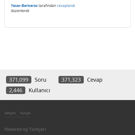
Yasar-Barbaros
tarafından
cevaplandı
düzenlendi
371,099
Soru
371,323
Cevap
2,446
Kullanıcı
İletişim
Künye
Powered by
Türkçeci