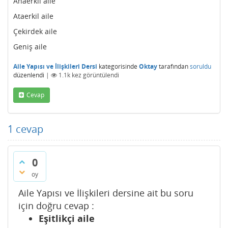
Anaerkil aile
Ataerkil aile
Çekirdek aile
Geniş aile
Aile Yapısı ve İlişkileri Dersi
kategorisinde
Oktay
tarafından
soruldu
düzenlendi
|
1.1k
kez görüntülendi
Cevap
1
cevap
0
oy
Aile Yapısı ve İlişkileri dersine ait bu soru
için doğru cevap :
Eşitlikçi aile