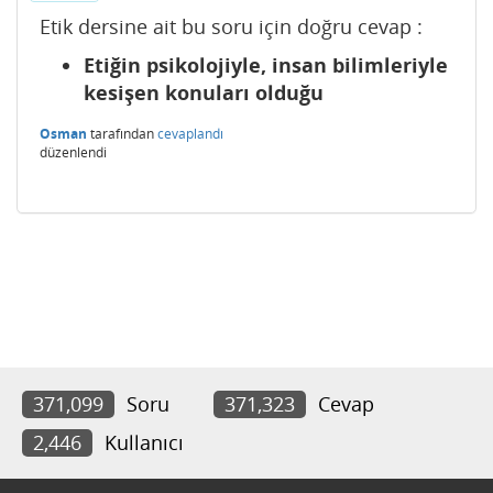
Etik dersine ait bu soru için doğru cevap :
Etiğin psikolojiyle, insan bilimleriyle
kesişen konuları olduğu
Osman
tarafından
cevaplandı
düzenlendi
371,099
Soru
371,323
Cevap
2,446
Kullanıcı