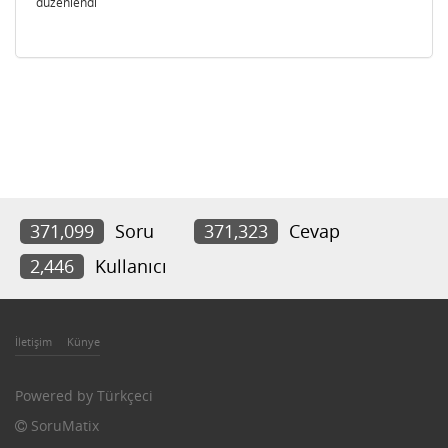
düzenlendi
371,099
Soru
371,323
Cevap
2,446
Kullanıcı
İletişim
Künye
Powered by
Türkçeci
SoruMatix