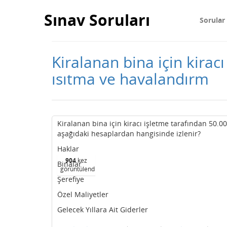
Sınav Soruları
Sorular
Kiralanan bina için kirac
ısıtma ve havalandırm
Kiralanan bina için kiracı işletme tarafından 50.0
aşağıdaki hesaplardan hangisinde izlenir?
Haklar
904
kez
Binalar
görüntülendi
Şerefiye
Özel Maliyetler
Gelecek Yıllara Ait Giderler