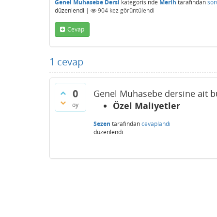
Genel Muhasebe Dersi
kategorisinde
Merih
tarafından
sor
düzenlendi
|
904
kez görüntülendi
Cevap
1
cevap
0
Genel Muhasebe dersine ait bu
Özel Maliyetler
oy
Sezen
tarafından
cevaplandı
düzenlendi