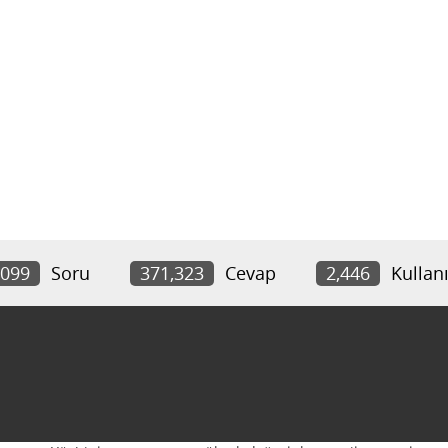
,099
Soru
371,323
Cevap
2,446
Kullanı