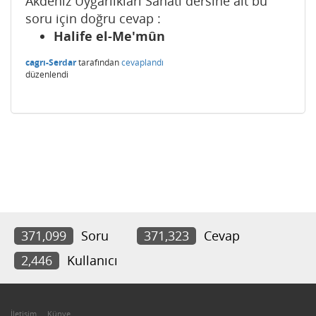
Akdeniz Uygarlıkları Sanatı dersine ait bu
soru için doğru cevap :
Halife el-Me'mûn
cagrı-Serdar
tarafından
cevaplandı
düzenlendi
371,099
Soru
371,323
Cevap
2,446
Kullanıcı
İletişim
Künye