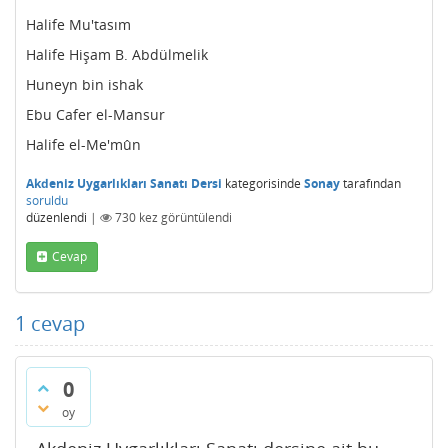
Halife Mu'tasım
Halife Hişam B. Abdülmelik
Huneyn bin ishak
Ebu Cafer el-Mansur
Halife el-Me'mûn
Akdeniz Uygarlıkları Sanatı Dersi
kategorisinde
Sonay
tarafından
soruldu
düzenlendi
|
730
kez görüntülendi
Cevap
1
cevap
0
oy