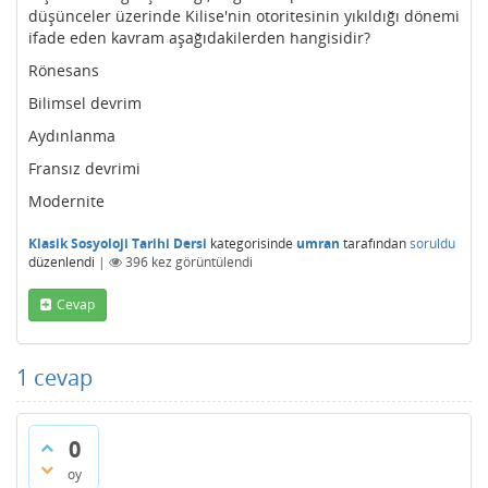
düşünceler üzerinde Kilise'nin otoritesinin yıkıldığı dönemi
ifade eden kavram aşağıdakilerden hangisidir?
Rönesans
Bilimsel devrim
Aydınlanma
Fransız devrimi
Modernite
Klasik Sosyoloji Tarihi Dersi
kategorisinde
umran
tarafından
soruldu
düzenlendi
|
396
kez görüntülendi
Cevap
1
cevap
0
oy