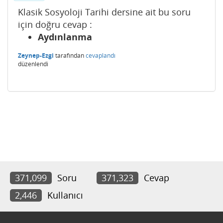
Klasik Sosyoloji Tarihi dersine ait bu soru
için doğru cevap :
Aydınlanma
Zeynep-Ezgi
tarafından
cevaplandı
düzenlendi
371,099
Soru
371,323
Cevap
2,446
Kullanıcı