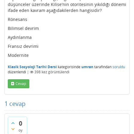
düşünceler üzerinde Kilise'nin otoritesinin yıkıldığı dönemi
ifade eden kavram aşağıdakilerden hangisidir?
Rönesans
Bilimsel devrim
Aydınlanma
Fransız devrimi
Modernite
Klasik Sosyoloji Tarihi Dersi
kategorisinde
umran
tarafından
soruldu
düzenlendi
|
398
kez görüntülendi
Cevap
1
cevap
0
oy