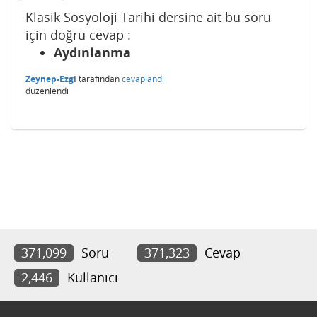
Klasik Sosyoloji Tarihi dersine ait bu soru
için doğru cevap :
Aydınlanma
Zeynep-Ezgi
tarafından
cevaplandı
düzenlendi
371,099
Soru
371,323
Cevap
2,446
Kullanıcı