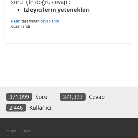
soru için doğru cevap :
İzleyicilerin yetenekleri
Pelin
tarafından
cevaplandı
düzenlendi
371,099
Soru
371,323
Cevap
2,446
Kullanıcı
İletişim
Künye