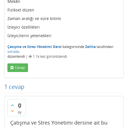
Mekân
Fiziksel düzen
Zaman aralığı ve süre bitimi
İzleyici özellikleri
İzleyicilerin yetenekleri
Çatışma ve Stres Yönetimi Dersi
kategorisinde
Zeliha
tarafından
soruldu
düzenlendi
|
1.1k
kez görüntülendi
Cevap
1
cevap
0
oy
Çatışma ve Stres Yönetimi dersine ait bu