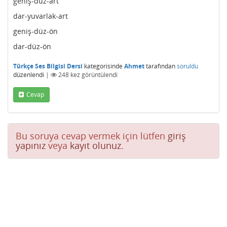
geniş-düz-art
dar-yuvarlak-art
geniş-düz-ön
dar-düz-ön
Türkçe Ses Bilgisi Dersi
kategorisinde
Ahmet
tarafından
soruldu
düzenlendi
|
248
kez görüntülendi
Cevap
Bu soruya cevap vermek için lütfen
giriş
yapınız
veya
kayıt olunuz
.