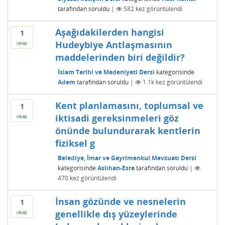
tarafından
soruldu
|
582
kez görüntülendi
Aşağıdakilerden hangisi
1
Hudeybiye Antlaşmasının
cevap
maddelerinden biri değildir?
İslam Tarihi ve Medeniyeti Dersi
kategorisinde
Adem
tarafından
soruldu
|
1.1k
kez görüntülendi
Kent planlamasını, toplumsal ve
1
iktisadi gereksinmeleri göz
cevap
önünde bulundurarak kentlerin
fiziksel g
Belediye, İmar ve Gayrimenkul Mevzuatı Dersi
kategorisinde
Aslıhan-Esra
tarafından
soruldu
|
470
kez görüntülendi
İnsan gözünde ve nesnelerin
1
genellikle dış yüzeylerinde
cevap