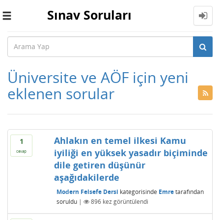
Sınav Soruları
Toggle
navigation
Üniversite ve AÖF için yeni
eklenen sorular
Ahlakın en temel ilkesi Kamu
1
iyiliği en yüksek yasadır biçiminde
cevap
dile getiren düşünür
aşağıdakilerde
Modern Felsefe Dersi
kategorisinde
Emre
tarafından
soruldu
|
896
kez görüntülendi