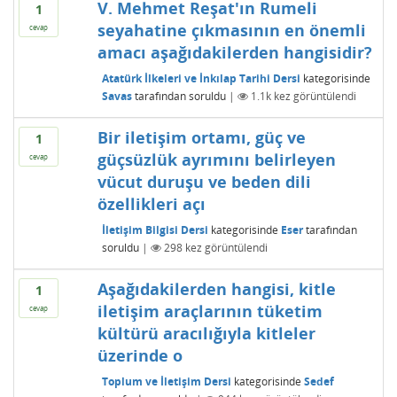
V. Mehmet Reşat'ın Rumeli
1
seyahatine çıkmasının en önemli
cevap
amacı aşağıdakilerden hangisidir?
Atatürk İlkeleri ve İnkılap Tarihi Dersi
kategorisinde
Savas
tarafından
soruldu
|
1.1k
kez görüntülendi
Bir iletişim ortamı, güç ve
1
güçsüzlük ayrımını belirleyen
cevap
vücut duruşu ve beden dili
özellikleri açı
İletişim Bilgisi Dersi
kategorisinde
Eser
tarafından
soruldu
|
298
kez görüntülendi
Aşağıdakilerden hangisi, kitle
1
iletişim araçlarının tüketim
cevap
kültürü aracılığıyla kitleler
üzerinde o
Toplum ve İletişim Dersi
kategorisinde
Sedef