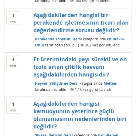
tarafından
soruldu
|
944
kez görüntülendi
Aşağıdakilerden hangisi bir
1
perakende işletmesinin ticari alan
cevap
değerlendirme sorusu değildir?
Perakende Yönetimi Dersi
kategorisinde
Ebubekir-
Onur
tarafından
soruldu
|
302
kez görüntülendi
Et üretimindeki payı sürekli ve en
1
fazla artan çiftlik hayvanı
cevap
aşağıdakilerden hangisidir?
Hayvan Yetiştirme Dersi
kategorisinde
Meltem
tarafından
soruldu
|
1.1k
kez görüntülendi
Aşağıdakilerden hangisi
1
kamuoyunun yeterince güçlü
cevap
olamamasının nedenlerinden biri
değildir?
Siyasal İletişim Dersi
kategorisinde
Hacı-Kemal