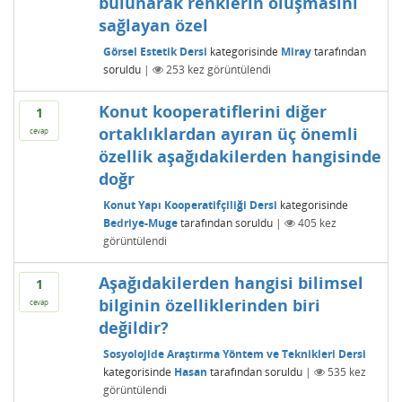
bulunarak renklerin oluşmasını
sağlayan özel
Görsel Estetik Dersi
kategorisinde
Miray
tarafından
soruldu
|
253
kez görüntülendi
Konut kooperatiflerini diğer
1
ortaklıklardan ayıran üç önemli
cevap
özellik aşağıdakilerden hangisinde
doğr
Konut Yapı Kooperatifçiliği Dersi
kategorisinde
Bedriye-Muge
tarafından
soruldu
|
405
kez
görüntülendi
Aşağıdakilerden hangisi bilimsel
1
bilginin özelliklerinden biri
cevap
değildir?
Sosyolojide Araştırma Yöntem ve Teknikleri Dersi
kategorisinde
Hasan
tarafından
soruldu
|
535
kez
görüntülendi