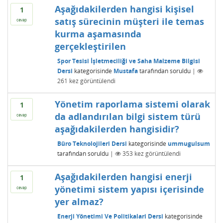
Aşağıdakilerden hangisi kişisel
1
satış sürecinin müşteri ile temas
cevap
kurma aşamasında
gerçekleştirilen
Spor Tesisi İşletmeciliği ve Saha Malzeme Bilgisi
Dersi
kategorisinde
Mustafa
tarafından
soruldu
|
261
kez görüntülendi
Yönetim raporlama sistemi olarak
1
da adlandırılan bilgi sistem türü
cevap
aşağıdakilerden hangisidir?
Büro Teknolojileri Dersi
kategorisinde
ummugulsum
tarafından
soruldu
|
353
kez görüntülendi
Aşağıdakilerden hangisi enerji
1
yönetimi sistem yapısı içerisinde
cevap
yer almaz?
Enerji Yönetimi Ve Politikalari Dersi
kategorisinde