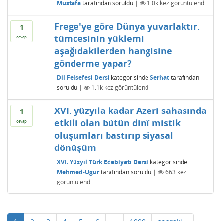
Mustafa
tarafından
soruldu
|
1.0k
kez görüntülendi
Frege'ye göre Dünya yuvarlaktır.
1
tümcesinin yüklemi
cevap
aşağıdakilerden hangisine
gönderme yapar?
Dil Felsefesi Dersi
kategorisinde
Serhat
tarafından
soruldu
|
1.1k
kez görüntülendi
XVI. yüzyıla kadar Azeri sahasında
1
etkili olan bütün dinî mistik
cevap
oluşumları bastırıp siyasal
dönüşüm
XVI. Yüzyıl Türk Edebiyatı Dersi
kategorisinde
Mehmed-Ugur
tarafından
soruldu
|
663
kez
görüntülendi