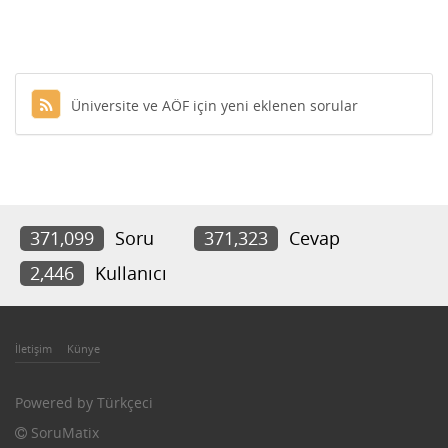
Üniversite ve AÖF için yeni eklenen sorular
371,099
Soru
371,323
Cevap
2,446
Kullanıcı
İletişim
Künye
Powered by
Türkçeci
SoruMatix