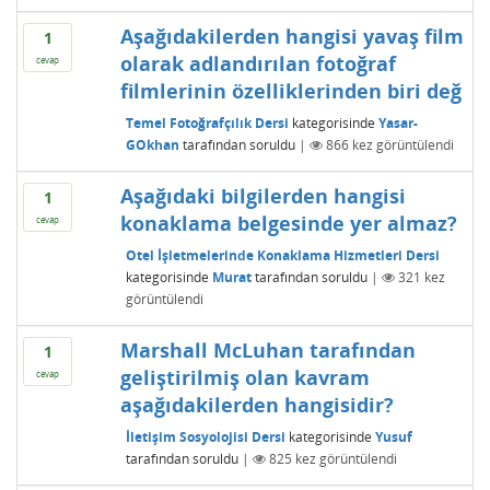
Aşağıdakilerden hangisi yavaş film
1
olarak adlandırılan fotoğraf
cevap
filmlerinin özelliklerinden biri değ
Temel Fotoğrafçılık Dersi
kategorisinde
Yasar-
GOkhan
tarafından
soruldu
|
866
kez görüntülendi
Aşağıdaki bilgilerden hangisi
1
konaklama belgesinde yer almaz?
cevap
Otel İşletmelerinde Konaklama Hizmetleri Dersi
kategorisinde
Murat
tarafından
soruldu
|
321
kez
görüntülendi
Marshall McLuhan tarafından
1
geliştirilmiş olan kavram
cevap
aşağıdakilerden hangisidir?
İletişim Sosyolojisi Dersi
kategorisinde
Yusuf
tarafından
soruldu
|
825
kez görüntülendi