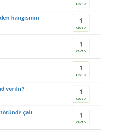
cevap
rden hangisinin
1
cevap
1
cevap
1
cevap
d verilir?
1
cevap
ktöründe çalı
1
cevap