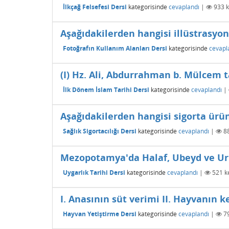
İlkçağ Felsefesi Dersi
kategorisinde
cevaplandı
|
933
k
Aşağıdakilerden hangisi illüstrasyon
Fotoğrafın Kullanım Alanları Dersi
kategorisinde
cevapl
(I) Hz. Ali, Abdurrahman b. Mülcem 
İlk Dönem İslam Tarihi Dersi
kategorisinde
cevaplandı
|
Aşağıdakilerden hangisi sigorta ürün
Sağlık Sigortacılığı Dersi
kategorisinde
cevaplandı
|
8
Mezopotamya'da Halaf, Ubeyd ve Uru
Uygarlık Tarihi Dersi
kategorisinde
cevaplandı
|
521
ke
I. Anasının süt verimi II. Hayvanın ke
Hayvan Yetiştirme Dersi
kategorisinde
cevaplandı
|
7