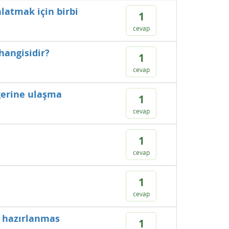
latmak için birbi
1
cevap
hangisidir?
1
cevap
iğerine ulaşma
1
cevap
1
cevap
1
cevap
ar hazırlanmas
1