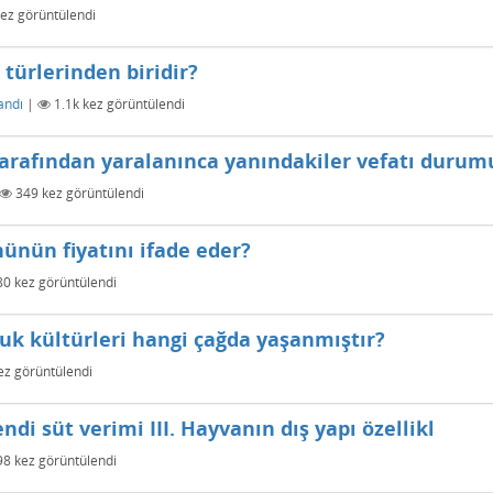
ez görüntülendi
 türlerinden biridir?
andı
|
1.1k
kez görüntülendi
tarafından yaralanınca yanındakiler vefatı duru
349
kez görüntülendi
ünün fiyatını ifade eder?
80
kez görüntülendi
k kültürleri hangi çağda yaşanmıştır?
z görüntülendi
ndi süt verimi III. Hayvanın dış yapı özellikl
98
kez görüntülendi