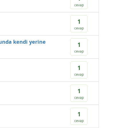
cevap
1
cevap
munda kendi yerine
1
cevap
1
cevap
1
cevap
1
cevap