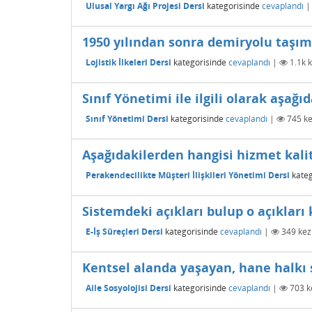
Ulusal Yargı Ağı Projesi Dersi
kategorisinde
cevaplandı
1950 yılından sonra demiryolu taşım
Lojistik İlkeleri Dersi
kategorisinde
cevaplandı
|
1.1k
k
Sınıf Yönetimi ile ilgili olarak aşağı
Sınıf Yönetimi Dersi
kategorisinde
cevaplandı
|
745
ke
Aşağıdakilerden hangisi hizmet kalit
Perakendecilikte Müşteri İlişkileri Yönetimi Dersi
kateg
Sistemdeki açıkları bulup o açıkları
E-İş Süreçleri Dersi
kategorisinde
cevaplandı
|
349
kez
Kentsel alanda yaşayan, hane halkı sa
Aile Sosyolojisi Dersi
kategorisinde
cevaplandı
|
703
k