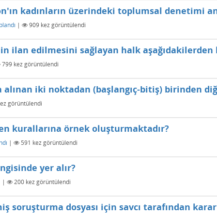
n'ın kadınların üzerindeki toplumsal denetimi an
plandı
|
909
kez görüntülendi
in ilan edilmesini sağlayan halk aşağıdakilerden 
799
kez görüntülendi
a alınan iki noktadan (başlangıç-bitiş) birinden d
ez görüntülendi
en kurallarına örnek oluşturmaktadır?
ndı
|
591
kez görüntülendi
ngisinde yer alır?
ı
|
200
kez görüntülendi
ilmiş soruşturma dosyası için savcı tarafından kar