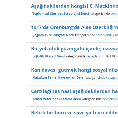
Aşağıdakilerden hangisi C. Mackinno
Toplumsal Cinsiyet Sosyolojisi Dersi
kategorisinde
ceva
1917'de Orenburg'da Alaş Özerkliği'n
Çağdaş Türk Dünyası Dersi
kategorisinde
cevaplandı
|
Bir yolculuk güzergâhı içinde, nazar
Lojistik İlkeleri Dersi
kategorisinde
cevaplandı
|
1.0k
k
Kan davası gütmek hangi sosyal düz
Hukukun Temel Kavramları Dersi
kategorisinde
cevapla
Cartilagines nasi aşağıdakilerden ha
Temel Veteriner Anatomi Dersi
kategorisinde
cevapland
Belirli bir büro ve savcıya tevzi ed