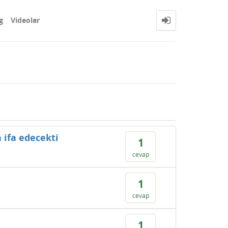
g
Videolar
 ifa edecekti
1
cevap
1
cevap
1