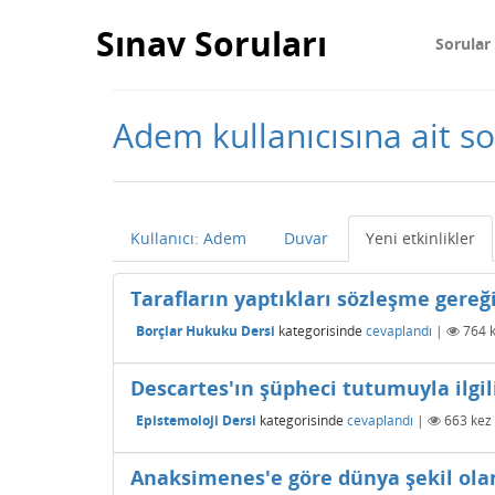
Sınav Soruları
Sorular
Adem kullanıcısına ait so
Kullanıcı: Adem
Duvar
Yeni etkinlikler
Tarafların yaptıkları sözleşme gereğ
Borçlar Hukuku Dersi
kategorisinde
cevaplandı
|
764
k
Descartes'ın şüpheci tutumuyla ilgil
Epistemoloji Dersi
kategorisinde
cevaplandı
|
663
kez 
Anaksimenes'e göre dünya şekil ola