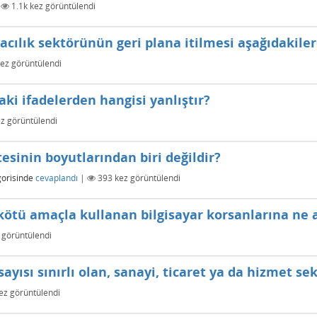
|
1.1k
kez görüntülendi
acılık sektörünün geri plana itilmesi aşağıdakile
ez görüntülendi
daki ifadelerden hangisi yanlıştır?
z görüntülendi
esinin boyutlarından biri değildir?
orisinde
cevaplandı
|
393
kez görüntülendi
 kötü amaçla kullanan bilgisayar korsanlarına ne a
 görüntülendi
yısı sınırlı olan, sanayi, ticaret ya da hizmet se
ez görüntülendi