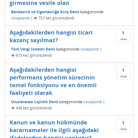
girmesine vesile olan
Bankacılık ve Sigortacılığa Giriş Dersi
kategorisinde
cevaplandı
|
757
kez görüntülendi
Aşağıdakilerden hangisi ticari
1
kazanç sayılmaz?
cevap
Türk Vergi Sistemi Dersi
kategorisinde
cevaplandı
|
673
kez görüntülendi
Aşağıdakilerden hangisi
1
performans yönetim sürecinin
cevap
temel fonksiyonu ve en önemli
faaliyeti olarak
Uluslararası Lojistik Dersi
kategorisinde
cevaplandı
|
448
kez görüntülendi
Kanun ve kanun hükmünde
1
kararnameler ile ilgili aşağıdaki
cevap
ifadelerden hangisi yanlıştır?