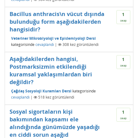
Bacillus anthracis\n vücut dışında
1
bulunduğu form aşağıdakilerden
cevap
hangisidir?
Veteriner Mikrobiyoloji ve Epidemiyoloji Dersi
kategorisinde
cevaplandı
|
308
kez görüntülendi
Aşağıdakilerden hangisi,
1
Postmarksizmin etkilendiği
cevap
kuramsal yaklaşımlardan biri
değildir?
Çağdaş Sosyoloji Kuramları Dersi
kategorisinde
cevaplandı
|
518
kez görüntülendi
Sosyal sigortaların kişi
1
bakımından kapsamı ele
cevap
alındığında günümüzde yaşadığı
en ciddi sorun aşağıd