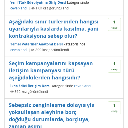
Yeni Türk Edebiyatına Giriş Dersi
kategorisinde
cevaplandı
|
1.0k
kez görüntülendi
Aşağıdaki sinir türlerinden hangisi
1
uyarılarıyla kaslarda kasılma, yani
cevap
kontraksiyona sebep olur?
Temel Veteriner Anatomi Dersi
kategorisinde
cevaplandı
|
899
kez görüntülendi
Seçim kampanyalarını kapsayan
1
iletişim kampanyası türü
cevap
aşağıdakilerden hangisidir?
İkna Edici İletişim Dersi
kategorisinde
cevaplandı
|
862
kez görüntülendi
Sebepsiz zenginleşme dolayısıyla
1
yoksullaşan aleyhine borç
cevap
doğduğu durumlarda, borçluya,
zaman aşımı