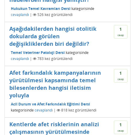
Hukukun Temel Kavramları Dersi
kategorisinde
cevaplandı
|
526
kez görüntülendi
Aşağıdakilerden hangisi otolitik
1
dokularda görülen
cevap
değişikliklerden biri değildir?
Temel Veteriner Patoloji Dersi
kategorisinde
cevaplandı
|
783
kez görüntülendi
Afet farkındalık kampanyalarının
1
yürütülmesi kapsamında temel
cevap
bilesenlerden hangisi iletisim
yoluyla
Acil Durum ve Afet Farkındalık Eğitimi Dersi
kategorisinde
cevaplandı
|
818
kez görüntülendi
Kentlerde afet risklerinin analizi
1
çalışmasının yürütülmesinde
cevap