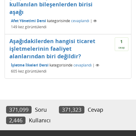
kullanılan bileşenlerden birisi
aşağı
Afet Yönetimi Dersi
kategorisinde
cevaplandı
|
149
kez görüntülendi
Aşağıdakilerden hangisi ticaret
1
işletmelerinin faaliyet
cevap
alanlarından biri değildir?
İşletme İlkeleri Dersi
kategorisinde
cevaplandı
|
605
kez görüntülendi
371,099
Soru
371,323
Cevap
2,446
Kullanıcı