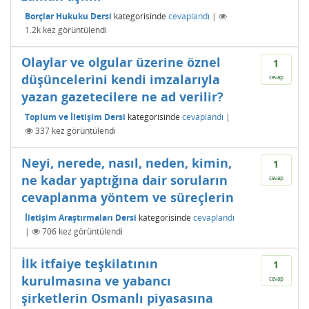
Borçlar Hukuku Dersi
kategorisinde
cevaplandı
|
1.2k
kez görüntülendi
Olaylar ve olgular üzerine öznel
1
düşüncelerini kendi imzalarıyla
cevap
yazan gazetecilere ne ad verilir?
Toplum ve İletişim Dersi
kategorisinde
cevaplandı
|
337
kez görüntülendi
Neyi, nerede, nasıl, neden, kimin,
1
ne kadar yaptığına dair soruların
cevap
cevaplanma yöntem ve süreçlerin
İletişim Araştırmaları Dersi
kategorisinde
cevaplandı
|
706
kez görüntülendi
İlk itfaiye teşkilatının
1
kurulmasına ve yabancı
cevap
şirketlerin Osmanlı piyasasına