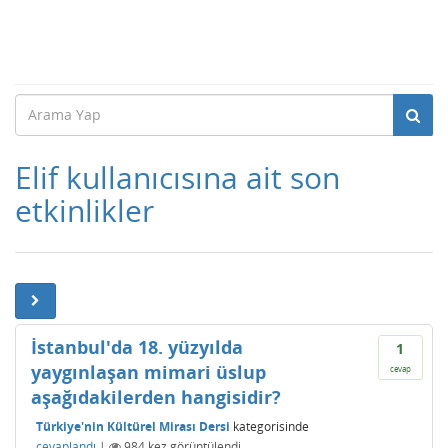
Elif kullanıcısına ait son
etkinlikler
İstanbul'da 18. yüzyılda
1
yaygınlaşan mimari üslup
cevap
aşağıdakilerden hangisidir?
Türkiye'nin Kültürel Mirası Dersi
kategorisinde
cevaplandı
|
984
kez görüntülendi