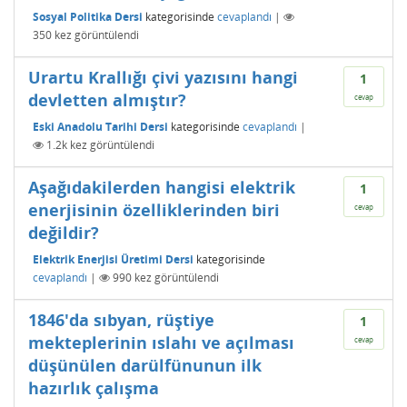
Sosyal Politika Dersi
kategorisinde
cevaplandı
|
350
kez görüntülendi
Urartu Krallığı çivi yazısını hangi
1
devletten almıştır?
cevap
Eski Anadolu Tarihi Dersi
kategorisinde
cevaplandı
|
1.2k
kez görüntülendi
Aşağıdakilerden hangisi elektrik
1
enerjisinin özelliklerinden biri
cevap
değildir?
Elektrik Enerjisi Üretimi Dersi
kategorisinde
cevaplandı
|
990
kez görüntülendi
1846'da sıbyan, rüştiye
1
mekteplerinin ıslahı ve açılması
cevap
düşünülen darülfünunun ilk
hazırlık çalışma