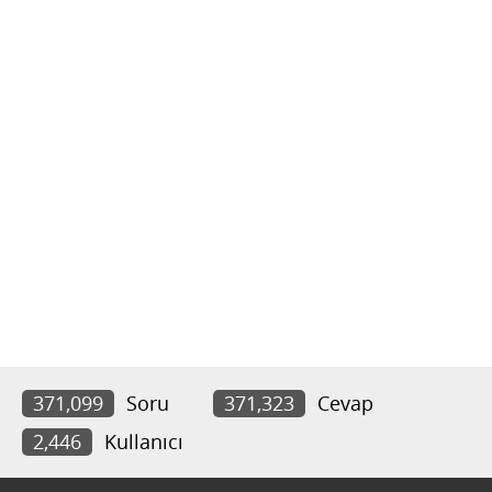
371,099
Soru
371,323
Cevap
2,446
Kullanıcı