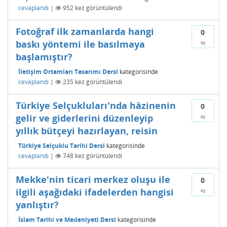
cevaplandı
|
952
kez görüntülendi
Fotoğraf ilk zamanlarda hangi
0
baskı yöntemi ile basılmaya
oy
başlamıştır?
İletişim Ortamları Tasarımı Dersi
kategorisinde
cevaplandı
|
235
kez görüntülendi
Türkiye Selçukluları'nda hâzinenin
0
gelir ve giderlerini düzenleyip
oy
yıllık bütçeyi hazırlayan, reisin
Türkiye Selçuklu Tarihi Dersi
kategorisinde
cevaplandı
|
748
kez görüntülendi
Mekke'nin ticari merkez oluşu ile
0
ilgili aşağıdaki ifadelerden hangisi
oy
yanlıştır?
İslam Tarihi ve Medeniyeti Dersi
kategorisinde