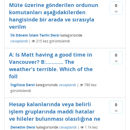
Mûte üzerine gönderilen ordunun
0
komutanları aşağıdakilerden
oy
hangisinde bir arada ve sırasıyla
verilm
İlk Dönem İslam Tarihi Dersi
kategorisinde
cevaplandı
|
215
kez görüntülendi
A: Is Matt having a good time in
0
Vancouver? B:............ The
oy
weather's terrible. Which of the
foll
İngilizce Dersi
kategorisinde
cevaplandı
|
780
kez
görüntülendi
Hesap kalanlarında veya belirli
0
işlem gruplarında maddi hatalar
oy
ve hileler bulunması olasılığına ne
Denetim Dersi
kategorisinde
cevaplandı
|
1.1k
kez