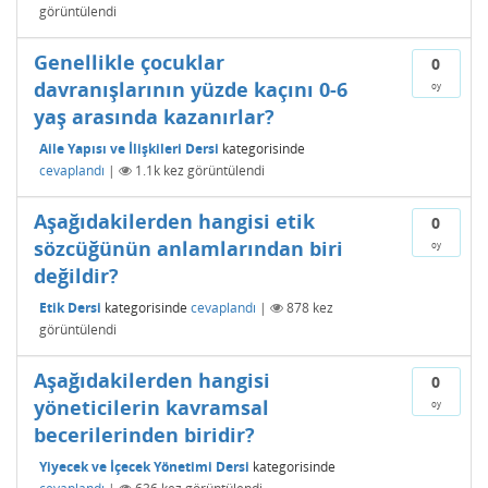
görüntülendi
Genellikle çocuklar
0
davranışlarının yüzde kaçını 0-6
oy
yaş arasında kazanırlar?
Aile Yapısı ve İlişkileri Dersi
kategorisinde
cevaplandı
|
1.1k
kez görüntülendi
Aşağıdakilerden hangisi etik
0
sözcüğünün anlamlarından biri
oy
değildir?
Etik Dersi
kategorisinde
cevaplandı
|
878
kez
görüntülendi
Aşağıdakilerden hangisi
0
yöneticilerin kavramsal
oy
becerilerinden biridir?
Yiyecek ve İçecek Yönetimi Dersi
kategorisinde