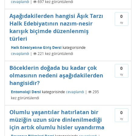
cevaplandı
|
697
kez görüntülendi
Aşağıdakilerden hangisi Âşık Tarzı
0
Halk Edebiyatının nazım-nesir
oy
karışık biçimde düzenlenmiş
türleri
Halk Edebiyatına Giriş Dersi
kategorisinde
cevaplandı
|
221
kez görüntülendi
Böceklerin doğada bu kadar çok
0
olmasının nedeni aşağıdakilerden
oy
hangisidir?
Entomoloji Dersi
kategorisinde
cevaplandı
|
295
kez görüntülendi
Olumlu yaşantılar hatırlatan bir
0
müziğin uzun süre dinlenilmediği
oy
için artık olumlu hisler uyandırma