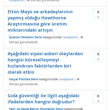
cevaplandı
|
636
kez görüntülendi
Elton Mayo ve arkadaşlarının
0
yapmış olduğu Hawthorne
oy
Araştırmasına göre üretim
miktarındaki artışın
İşletme Yönetimi Dersi
kategorisinde
cevaplandı
|
266
kez görüntülendi
Aşağıdaki siyasi-askeri olaylardan
0
hangisi küreselleşmeyi
oy
hızlandıran faktörlerden biri
olarak etkis
Sosyal Politika Dersi
kategorisinde
cevaplandı
|
394
kez görüntülendi
Gıda güvenliği ile ilgili aşağıdaki
0
ifadelerden hangisi doğrudur?
oy
Yaşlı ve Hasta Bakım Hizmetleri Dersi
kategorisinde