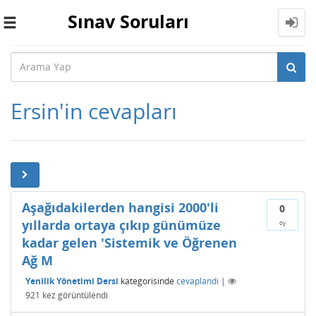
Sınav Soruları
Toggle
navigation
Ersin'in cevapları
Aşağıdakilerden hangisi 2000'li
0
yıllarda ortaya çıkıp günümüze
oy
kadar gelen 'Sistemik ve Öğrenen
Ağ M
Yenilik Yönetimi Dersi
kategorisinde
cevaplandı
|
921
kez görüntülendi