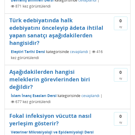
Davranış Bilimleri Dersi
kategorisinde
cevaplandı
|
871
kez görüntülendi
Türk edebiyatında halk
0
edebiyatını önceleyip âdeta ihtilal
oy
yapan sanatçı aşağıdakilerden
hangisidir?
Eleştiri Tarihi Dersi
kategorisinde
cevaplandı
|
416
kez görüntülendi
Aşağıdakilerden hangisi
0
meleklerin görevlerinden biri
oy
değildir?
İslam İnanç Esasları Dersi
kategorisinde
cevaplandı
|
677
kez görüntülendi
Fokal infeksiyon vücutta nasıl
0
yerleşim gösterir?
oy
Veteriner Mikrobiyoloji ve Epidemiyoloji Dersi